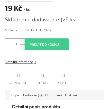
19 Kč
/ ks
Měrná
Skladem u dodavatele
(
>5 ks
)
cena:
Můžeme doručit do:
19.8.2026
PŘIDAT DO KOŠÍKU
Detailní informace
ZEPTAT SE
HLÍDAT
SDÍLET
Popis
Podobné (4)
Hodnocení
Diskuze
Detailní popis produktu