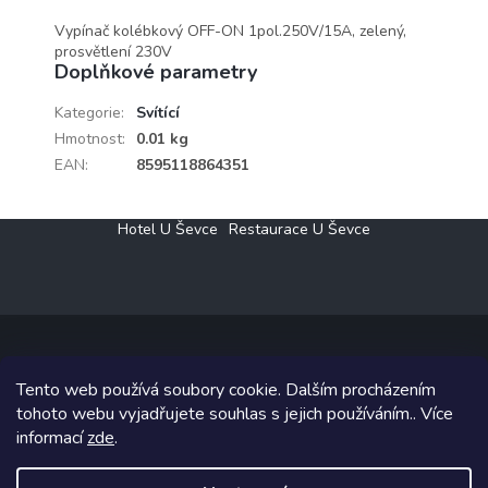
Vypínač kolébkový OFF-ON 1pol.250V/15A, zelený,
prosvětlení 230V
Doplňkové parametry
Kategorie
:
Svítící
Hmotnost
:
0.01 kg
EAN
:
8595118864351
Z
Hotel U Ševce
Restaurace U Ševce
á
p
a
t
í
Tento web používá soubory cookie. Dalším procházením
Copyright 2026
Elektro Klesný s.r.o.
. Všechna práva vyhrazena.
tohoto webu vyjadřujete souhlas s jejich používáním.. Více
informací
zde
.
Grafický návrh vytvořil a na Shoptet implementoval
Tomáš Hlad
&
Shoptetak.cz
.