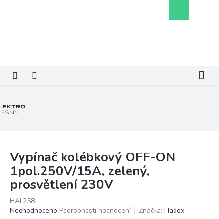
Přejít
Nákupní
na
košík
obsah
Vypínač kolébkový OFF-ON
1pol.250V/15A, zelený,
prosvětlení 230V
HAL258
Průměrné
Neohodnoceno
Podrobnosti hodnocení
Značka:
Hadex