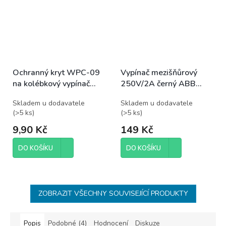
Ochranný kryt WPC-09
Vypínač mezišňůrový
na kolébkový vypínač
250V/2A černý ABB
velký
3251-01910
Skladem u dodavatele
Skladem u dodavatele
(
>5 ks
)
(
>5 ks
)
9,90 Kč
149 Kč
DO KOŠÍKU
DO KOŠÍKU
ZOBRAZIT VŠECHNY SOUVISEJÍCÍ PRODUKTY
Popis
Podobné (4)
Hodnocení
Diskuze