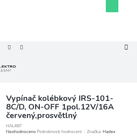
Přejít
Nákupní
na
košík
obsah
Vypínač kolébkový IRS-101-
8C/D, ON-OFF 1pol.12V/16A
červený,prosvětlný
HAL487
Průměrné
Neohodnoceno
Podrobnosti hodnocení
Značka:
Hadex