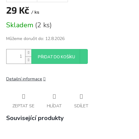
29 Kč
/ ks
Měrná
Skladem
(
2 ks
)
cena:
Můžeme doručit do:
12.8.2026
PŘIDAT DO KOŠÍKU
Detailní informace
ZEPTAT SE
HLÍDAT
SDÍLET
Související produkty