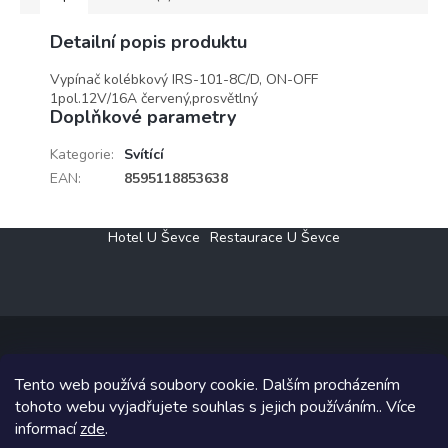
Detailní popis produktu
Vypínač kolébkový IRS-101-8C/D, ON-OFF
1pol.12V/16A červený,prosvětlný
Doplňkové parametry
Kategorie
:
Svítící
EAN
:
8595118853638
Z
Hotel U Ševce
Restaurace U Ševce
á
p
a
t
í
Tento web používá soubory cookie. Dalším procházením
Copyright 2026
Elektro Klesný s.r.o.
. Všechna práva vyhrazena.
tohoto webu vyjadřujete souhlas s jejich používáním.. Více
informací
zde
.
Grafický návrh vytvořil a na Shoptet implementoval
Tomáš Hlad
&