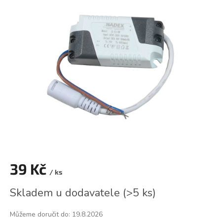
je
0,0
z
5
hvězdiček.
39 Kč
/ ks
Měrná
Skladem u dodavatele
(
>5 ks
)
cena:
Můžeme doručit do:
19.8.2026