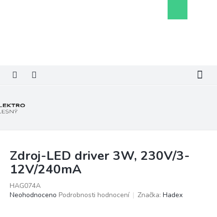
Přejít
Nákupní
na
košík
obsah
Zdroj-LED driver 3W, 230V/3-
12V/240mA
HAG074A
Průměrné
Neohodnoceno
Podrobnosti hodnocení
Značka:
Hadex
hodnocení
produktu