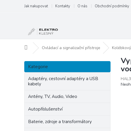
Přejít
Jak nakupovat
Kontakty
O nás
Obchodní podmínky
na
obsah
Domů
Ovládací a signalizační přístroje
Kolébkový
Vy
P
Přeskočit
o
Kategorie
vo
kategorie
s
t
Adaptéry, cestovní adaptéry a USB
HAL3
kabely
Prům
Neoh
r
hodn
a
produ
Antény, TV, Audio, Video
n
je
n
0,0
Autopříslušenství
í
z
p
5
Baterie, zdroje a transformátory
hvězd
a
n