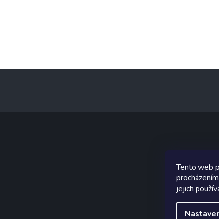
Z
á
p
a
t
í
Graf
Tento web p
procházením
jejich použív
Nastaven