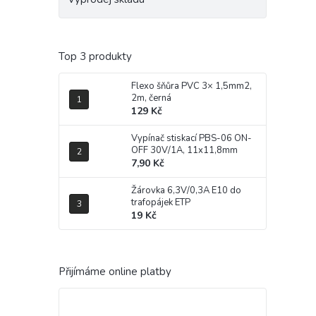
Top 3 produkty
Flexo šňůra PVC 3× 1,5mm2,
2m, černá
129 Kč
Vypínač stiskací PBS-06 ON-
OFF 30V/1A, 11x11,8mm
7,90 Kč
Žárovka 6,3V/0,3A E10 do
trafopájek ETP
19 Kč
Přijímáme online platby