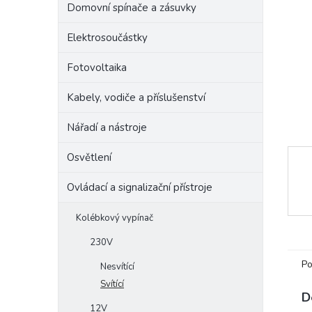
Domovní spínače a zásuvky
e
l
Elektrosoučástky
Fotovoltaika
Kabely, vodiče a příslušenství
Nářadí a nástroje
Osvětlení
Ovládací a signalizační přístroje
Kolébkový vypínač
230V
Po
Nesvítící
Svítící
D
12V