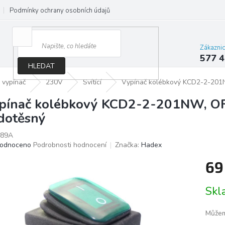
Podmínky ochrany osobních údajů
Jak správně vybrat osvětlení do d
Zákazni
577 4
HLEDAT
 vypínač
230V
Svítící
Vypínač kolébkový KCD2-2-201
pínač kolébkový KCD2-2-201NW, O
dotěsný
89A
ěrné
odnoceno
Podrobnosti hodnocení
Značka:
Hadex
ocení
69
ktu
Měrn
Sk
cena:
iček.
Můžem