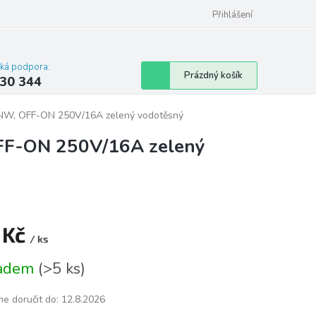
omu nebo bytu
Přihlášení
cká podpora:
Nákupní
Prázdný košík
30 344
košík
NW, OFF-ON 250V/16A zelený vodotěsný
FF-ON 250V/16A zelený
 Kč
/ ks
á
ladem
(
>5 ks
)
e doručit do:
12.8.2026