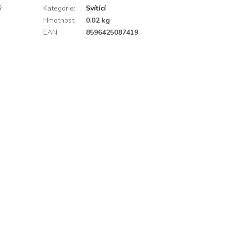
ý
Kategorie
:
Svítící
Hmotnost
:
0.02 kg
EAN
:
8596425087419