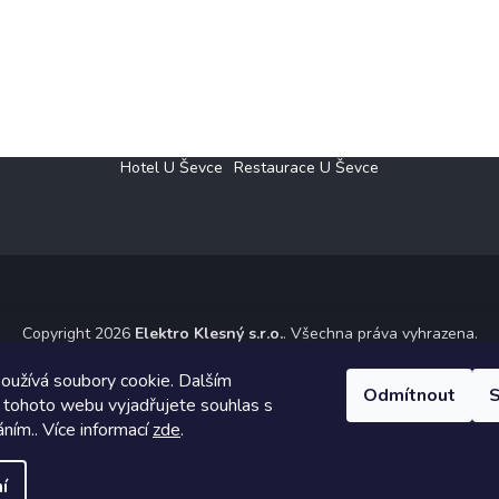
Hotel U Ševce
Restaurace U Ševce
Copyright 2026
Elektro Klesný s.r.o.
. Všechna práva vyhrazena.
ický návrh vytvořil a na Shoptet implementoval
Tomáš Hlad
&
Shoptet
oužívá soubory cookie. Dalším
Odmítnout
S
 tohoto webu vyjadřujete souhlas s
Vytvořil Shoptet
áním.. Více informací
zde
.
í