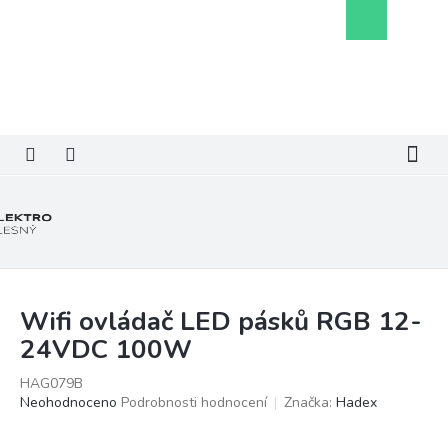
Přejít
Nákupní
na
košík
obsah
Wifi ovládač LED pásků RGB 12-
24VDC 100W
HAG079B
Průměrné
Neohodnoceno
Podrobnosti hodnocení
Značka:
Hadex
hodnocení
produktu