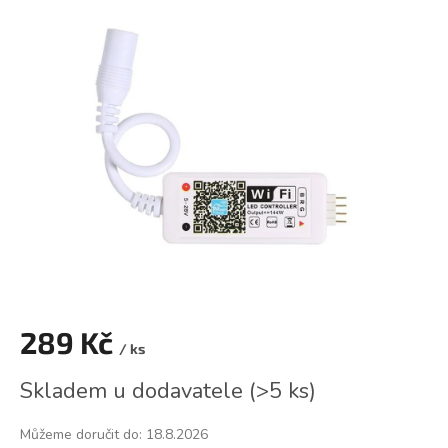
je
0,0
z
5
hvězdiček.
289 Kč
/ ks
Měrná
Skladem u dodavatele
(
>5 ks
)
cena:
Můžeme doručit do:
18.8.2026