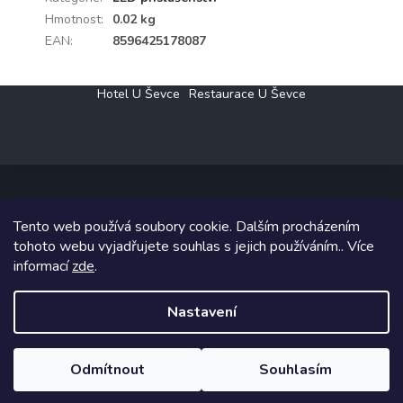
Hmotnost
:
0.02 kg
EAN
:
8596425178087
Z
Hotel U Ševce
Restaurace U Ševce
á
p
a
t
í
Tento web používá soubory cookie. Dalším procházením
Copyright 2026
Elektro Klesný s.r.o.
. Všechna práva vyhrazena.
tohoto webu vyjadřujete souhlas s jejich používáním.. Více
informací
zde
.
Grafický návrh vytvořil a na Shoptet implementoval
Tomáš Hlad
&
Shoptetak.cz
.
Nastavení
Vytvořil Shoptet
Odmítnout
Souhlasím