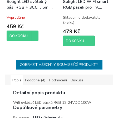
Solight LED světelný
Solight LED WIFI smart
pás, RGB + 3CCT, 5m,
RGB pásek pro TV,
sada s 24V adaptérem a
4x50cm, USB
Vyprodáno
Skladem u dodavatele
dálk. ovladačem, 5W/m,
(
>5 ks
)
IP65
459 Kč
479 Kč
DO KOŠÍKU
DO KOŠÍKU
ZOBRAZIT VŠECHNY SOUVISEJÍCÍ PRODUKTY
Popis
Podobné (4)
Hodnocení
Diskuze
Detailní popis produktu
Wifi ovládač LED pásků RGB 12-24VDC 100W
Doplňkové parametry
Kategorie
:
LED příslušenství