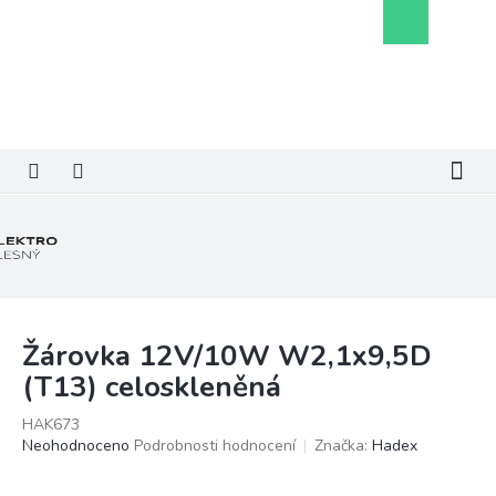
Přejít
Nákupní
na
košík
obsah
Žárovka 12V/10W W2,1x9,5D
(T13) celoskleněná
HAK673
Průměrné
Neohodnoceno
Podrobnosti hodnocení
Značka:
Hadex
hodnocení
produktu