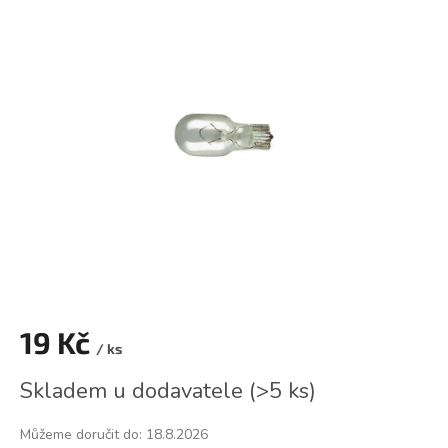
je
0,0
z
5
hvězdiček.
19 Kč
/ ks
Měrná
Skladem u dodavatele
(
>5 ks
)
cena:
Můžeme doručit do:
18.8.2026