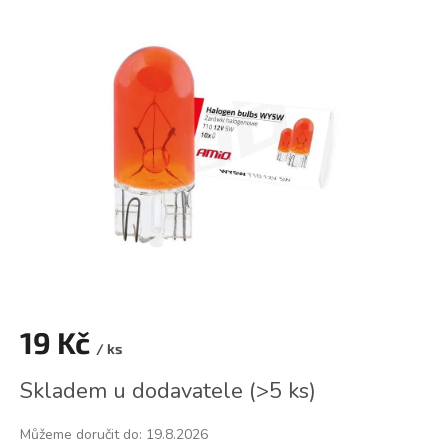
je
0,0
z
5
hvězdiček.
19 Kč
/ ks
Měrná
Skladem u dodavatele
(
>5 ks
)
cena:
Můžeme doručit do:
19.8.2026