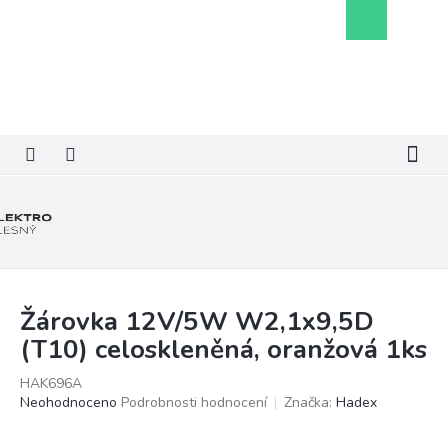
Přejít
Nákupní
na
košík
obsah
Žárovka 12V/5W W2,1x9,5D
(T10) celoskleněná, oranžová 1ks
HAK696A
Průměrné
Neohodnoceno
Podrobnosti hodnocení
Značka:
Hadex
hodnocení
produktu