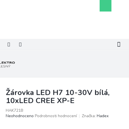
Přejít
Nákupní
na
košík
obsah
Žárovka LED H7 10-30V bílá,
10xLED CREE XP-E
HAK721B
Průměrné
Neohodnoceno
Podrobnosti hodnocení
Značka:
Hadex
hodnocení
produktu