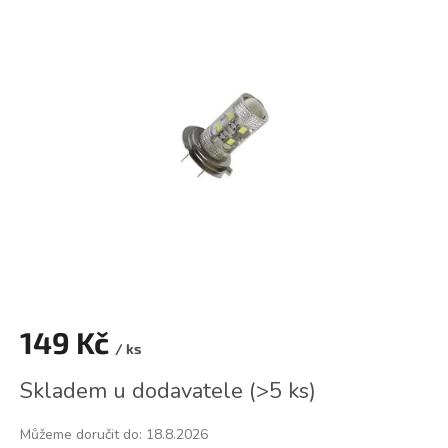
je
0,0
z
5
hvězdiček.
149 Kč
/ ks
Měrná
Skladem u dodavatele
(
>5 ks
)
cena:
Můžeme doručit do:
18.8.2026