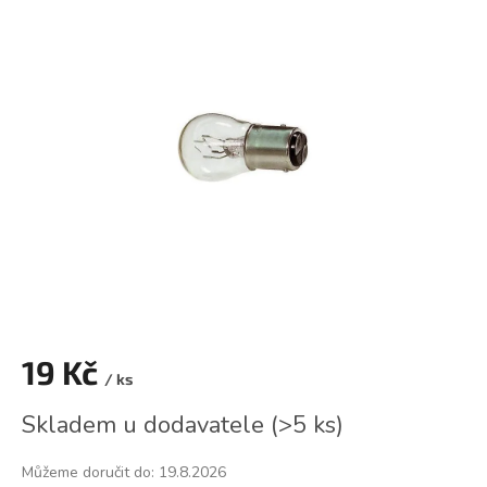
je
0,0
z
5
hvězdiček.
19 Kč
/ ks
Měrná
Skladem u dodavatele
(
>5 ks
)
cena:
Můžeme doručit do:
19.8.2026