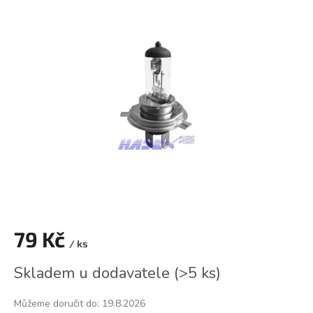
je
0,0
z
5
hvězdiček.
79 Kč
/ ks
Měrná
Skladem u dodavatele
(
>5 ks
)
cena:
Můžeme doručit do:
19.8.2026