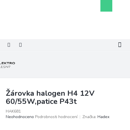
Přejít
Nákupní
na
košík
obsah
Žárovka halogen H4 12V
60/55W,patice P43t
HAK681
Průměrné
Neohodnoceno
Podrobnosti hodnocení
Značka:
Hadex
hodnocení
produktu