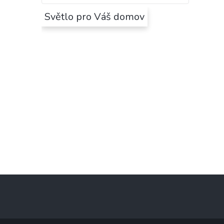
Světlo pro Váš domov
Z
á
p
a
t