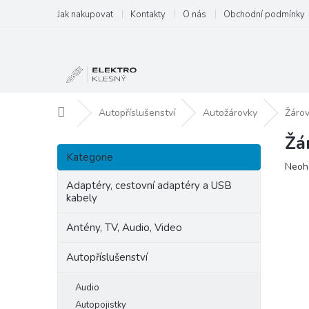
Přejít
Jak nakupovat
Kontakty
O nás
Obchodní podmínky
na
obsah
Domů
Autopříslušenství
Autožárovky
Žáro
Žá
P
Přeskočit
o
Kategorie
kategorie
Prům
Neoh
s
hodn
t
Adaptéry, cestovní adaptéry a USB
produ
kabely
r
je
a
0,0
Antény, TV, Audio, Video
n
z
5
n
Autopříslušenství
hvězd
í
p
Audio
a
Autopojistky
n