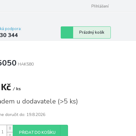
omu nebo bytu
Přihlášení
cká podpora:
Nákupní
Prázdný košík
30 344
košík
5050
HAK580
 Kč
/ ks
á
adem u dodavatele
(
>5 ks
)
e doručit do:
19.8.2026
PŘIDAT DO KOŠÍKU