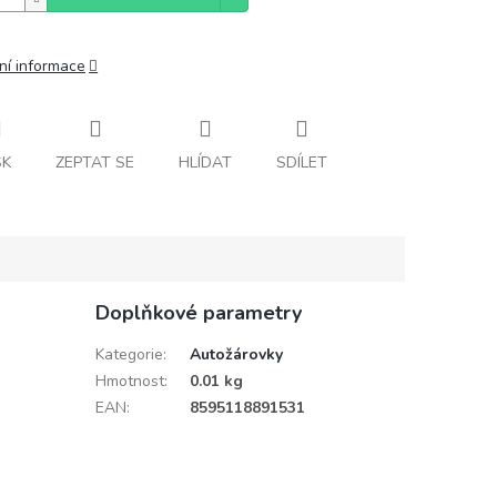
ní informace
SK
ZEPTAT SE
HLÍDAT
SDÍLET
Doplňkové parametry
Kategorie
:
Autožárovky
Hmotnost
:
0.01 kg
EAN
:
8595118891531