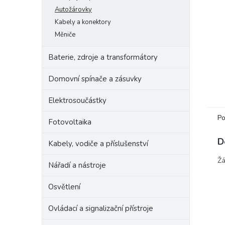
e
Autožárovky
l
Kabely a konektory
Měniče
Baterie, zdroje a transformátory
Domovní spínače a zásuvky
Elektrosoučástky
Po
Fotovoltaika
D
Kabely, vodiče a příslušenství
Žá
Nářadí a nástroje
Osvětlení
Ovládací a signalizační přístroje