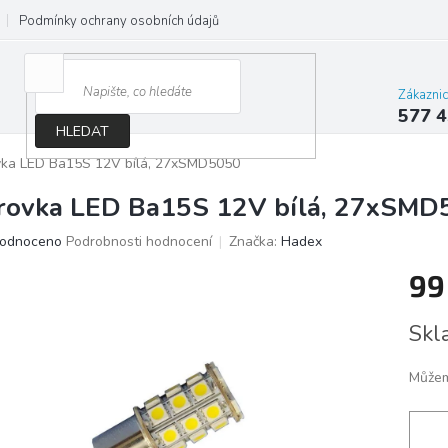
Podmínky ochrany osobních údajů
Jak správně vybrat osvětlení do d
Zákazni
577 4
HLEDAT
vka LED Ba15S 12V bílá, 27xSMD5050
rovka LED Ba15S 12V bílá, 27xSMD
ěrné
odnoceno
Podrobnosti hodnocení
Značka:
Hadex
ocení
99
ktu
Měrn
Skl
cena:
iček.
Můžem