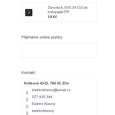
Žárovka 6,3V/0,3A E10 do
trafopájek ETP
19 Kč
Přijímáme online platby
Kontakt
Kvítková 4323, 760 01 Zlín
elektroklesny
@
email.cz
577 430 344
Elektro Klesný
elektroklesny