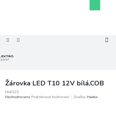
Přejít
Nákupní
na
košík
obsah
Žárovka LED T10 12V bílá,COB
HAK573
Průměrné
Neohodnoceno
Podrobnosti hodnocení
Značka:
Hadex
hodnocení
produktu
je