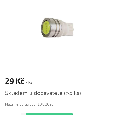
0,0
z
5
hvězdiček.
29 Kč
/ ks
Měrná
Skladem u dodavatele
(
>5 ks
)
cena:
Můžeme doručit do:
19.8.2026