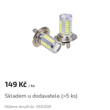
je
0,0
z
5
hvězdiček.
149 Kč
/ ks
Měrná
Skladem u dodavatele
(
>5 ks
)
cena:
Můžeme doručit do:
18.8.2026