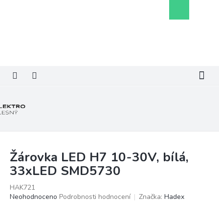
Přejít
Nákupní
na
košík
obsah
Žárovka LED H7 10-30V, bílá,
33xLED SMD5730
HAK721
Průměrné
Neohodnoceno
Podrobnosti hodnocení
Značka:
Hadex
hodnocení
produktu