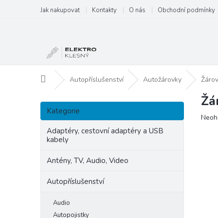
Přejít
Jak nakupovat
Kontakty
O nás
Obchodní podmínky
na
obsah
Domů
Autopříslušenství
Autožárovky
Žárov
Žá
P
Přeskočit
o
Kategorie
kategorie
Prům
Neoh
s
hodn
t
Adaptéry, cestovní adaptéry a USB
produ
kabely
r
je
a
0,0
Antény, TV, Audio, Video
n
z
5
n
Autopříslušenství
hvězd
í
p
Audio
a
Autopojistky
n