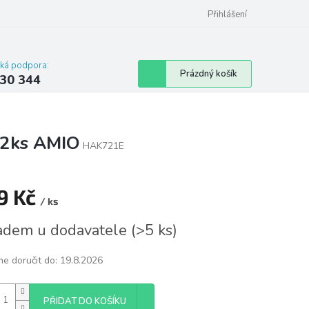
omu nebo bytu
Přihlášení
cká podpora:
Nákupní
Prázdný košík
30 344
košík
 2ks AMIO
HAK721E
9 Kč
/ ks
á
adem u dodavatele
(
>5 ks
)
e doručit do:
19.8.2026
PŘIDAT DO KOŠÍKU