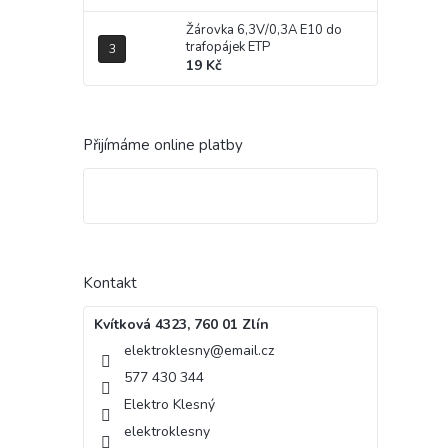
Žárovka 6,3V/0,3A E10 do
trafopájek ETP
19 Kč
Přijímáme online platby
Kontakt
Kvítková 4323, 760 01 Zlín
elektroklesny
@
email.cz
577 430 344
Elektro Klesný
elektroklesny