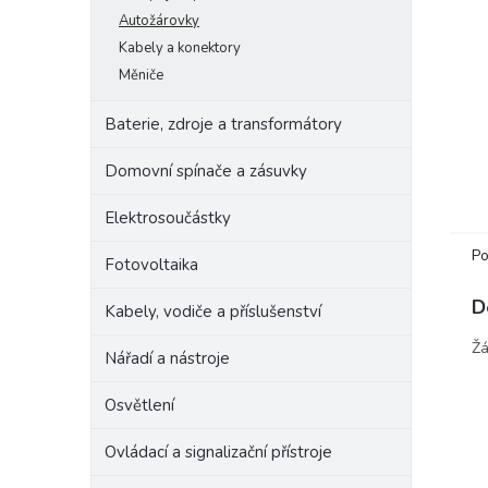
e
Autožárovky
l
Kabely a konektory
Měniče
Baterie, zdroje a transformátory
Domovní spínače a zásuvky
Elektrosoučástky
Po
Fotovoltaika
D
Kabely, vodiče a příslušenství
Žá
Nářadí a nástroje
Osvětlení
Ovládací a signalizační přístroje