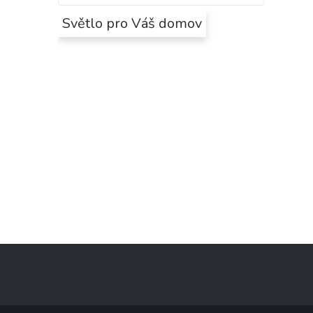
Světlo pro Váš domov
Z
á
p
a
t