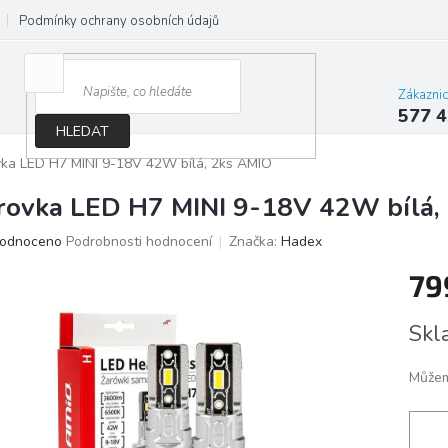
Podmínky ochrany osobních údajů
Jak správně vybrat osvětlení do d
Zákazni
577 4
HLEDAT
ka LED H7 MINI 9-18V 42W bílá, 2ks AMIO
rovka LED H7 MINI 9-18V 42W bílá,
ěrné
odnoceno
Podrobnosti hodnocení
Značka:
Hadex
ocení
79
ktu
Měrn
Skl
cena:
iček.
Můžem