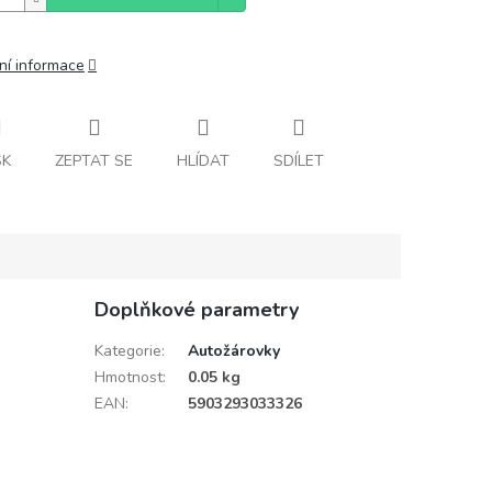
ní informace
SK
ZEPTAT SE
HLÍDAT
SDÍLET
Doplňkové parametry
Kategorie
:
Autožárovky
Hmotnost
:
0.05 kg
EAN
:
5903293033326