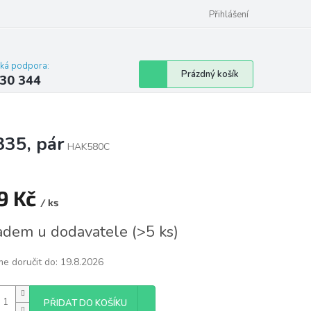
omu nebo bytu
Přihlášení
cká podpora:
Nákupní
Prázdný košík
30 344
košík
35, pár
HAK580C
9 Kč
/ ks
á
adem u dodavatele
(
>5 ks
)
e doručit do:
19.8.2026
PŘIDAT DO KOŠÍKU