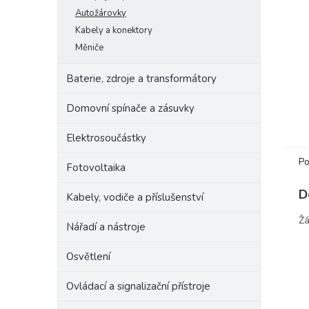
e
Autožárovky
l
Kabely a konektory
Měniče
Baterie, zdroje a transformátory
Domovní spínače a zásuvky
Elektrosoučástky
Po
Fotovoltaika
D
Kabely, vodiče a příslušenství
Žá
Nářadí a nástroje
Osvětlení
Ovládací a signalizační přístroje