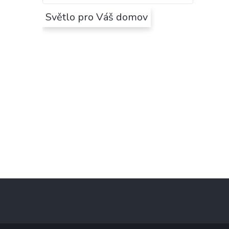
Světlo pro Váš domov
Z
á
p
a
t