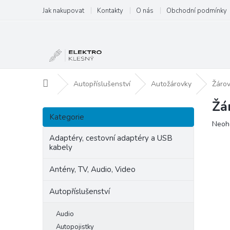
Přejít
Jak nakupovat
Kontakty
O nás
Obchodní podmínky
na
obsah
Domů
Autopříslušenství
Autožárovky
Žáro
Žá
P
Přeskočit
o
Kategorie
kategorie
Prům
Neoh
s
hodn
t
Adaptéry, cestovní adaptéry a USB
produ
kabely
r
je
a
0,0
Antény, TV, Audio, Video
n
z
5
n
Autopříslušenství
hvězd
í
p
Audio
a
Autopojistky
n