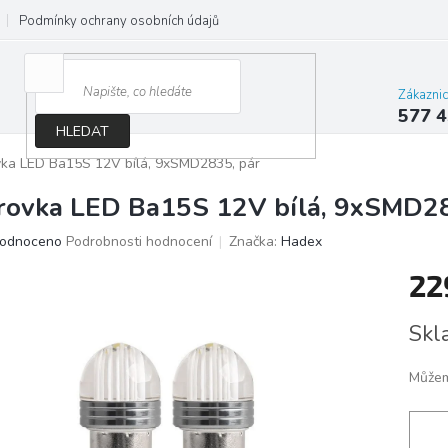
Podmínky ochrany osobních údajů
Jak správně vybrat osvětlení do d
Zákazni
577 4
HLEDAT
vka LED Ba15S 12V bílá, 9xSMD2835, pár
rovka LED Ba15S 12V bílá, 9xSMD28
ěrné
odnoceno
Podrobnosti hodnocení
Značka:
Hadex
ocení
22
ktu
Měrn
Skl
cena:
iček.
Můžem