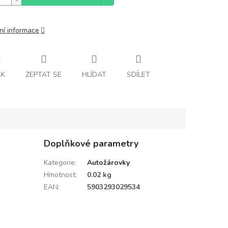
ní informace
SK
ZEPTAT SE
HLÍDAT
SDÍLET
Doplňkové parametry
Kategorie
:
Autožárovky
Hmotnost
:
0.02 kg
EAN
:
5903293029534