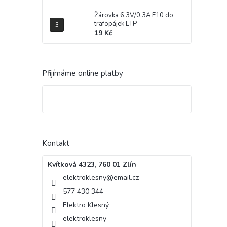
Žárovka 6,3V/0,3A E10 do
trafopájek ETP
19 Kč
Přijímáme online platby
Kontakt
Kvítková 4323, 760 01 Zlín
elektroklesny
@
email.cz
577 430 344
Elektro Klesný
elektroklesny