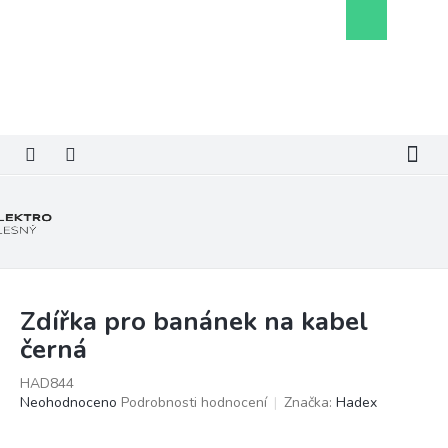
Přejít
Nákupní
na
košík
obsah
Zdířka pro banánek na kabel
černá
HAD844
Průměrné
Neohodnoceno
Podrobnosti hodnocení
Značka:
Hadex
hodnocení
produktu