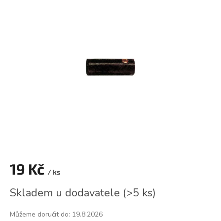
je
0,0
z
5
hvězdiček.
19 Kč
/ ks
Měrná
Skladem u dodavatele
(
>5 ks
)
cena:
Můžeme doručit do:
19.8.2026