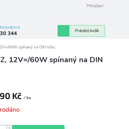
omu nebo bytu
Přihlášení
cká podpora:
Nákupní
Prázdný košík
30 344
košík
V=/60W spínaný na DIN lištu
Z, 12V=/60W spínaný na DIN
090 Kč
/ ks
á
rodáno