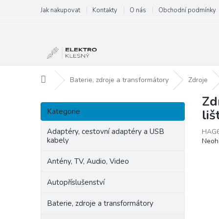
Přejít
Jak nakupovat
Kontakty
O nás
Obchodní podmínky
na
obsah
Domů
Baterie, zdroje a transformátory
Zdroje
Zd
P
Přeskočit
o
Kategorie
liš
kategorie
s
t
Adaptéry, cestovní adaptéry a USB
HAG
kabely
Prům
Neoh
r
hodn
a
produ
Antény, TV, Audio, Video
n
je
n
0,0
Autopříslušenství
í
z
p
5
Baterie, zdroje a transformátory
hvězd
a
n