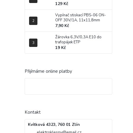
129 Kč
Vypínač stiskací PBS-06 ON-
OFF 30V/1A, 11x11,8mm
7,90 Kč
Žárovka 6,3V/0,3A E10 do
trafopájek ETP
19 Kč
Přijímáme online platby
Kontakt
Kvítková 4323, 760 01 Zlín
elektroklesny
@
email.cz