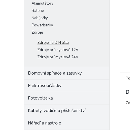
Akumulátory
e
Baterie
l
Nabíječky
Powerbanky
Zdroje
Zdroje na DIN lištu
Zdroje průmyslové 12V
Zdroje průmyslové 24V
Domovní spínače a zásuvky
Po
Elektrosoučástky
D
Fotovoltaika
Zd
Kabely, vodiče a příslušenství
Nářadí a nástroje