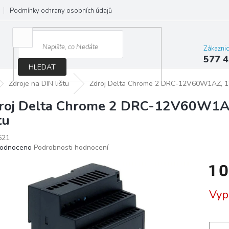
Podmínky ochrany osobních údajů
Jak správně vybrat osvětlení do d
Zákazni
577 4
HLEDAT
Zdroje na DIN lištu
Zdroj Delta Chrome 2 DRC-12V60W1AZ, 12
roj Delta Chrome 2 DRC-12V60W1A
tu
621
ěrné
odnoceno
Podrobnosti hodnocení
ocení
1 
ktu
Měrn
Vyp
cena:
iček.