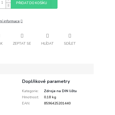
PŘIDAT DO KOŠÍKU
ní informace
SK
ZEPTAT SE
HLÍDAT
SDÍLET
Doplňkové parametry
u
Kategorie
:
Zdroje na DIN lištu
Hmotnost
:
0.18 kg
EAN
:
8596425201440