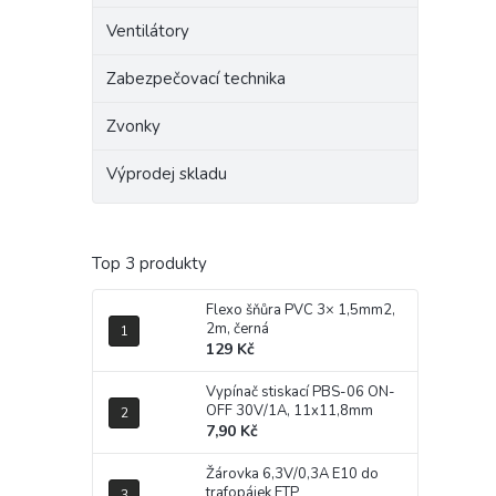
Ventilátory
Zabezpečovací technika
Zvonky
Výprodej skladu
Top 3 produkty
Flexo šňůra PVC 3× 1,5mm2,
2m, černá
129 Kč
Vypínač stiskací PBS-06 ON-
OFF 30V/1A, 11x11,8mm
7,90 Kč
Žárovka 6,3V/0,3A E10 do
trafopájek ETP