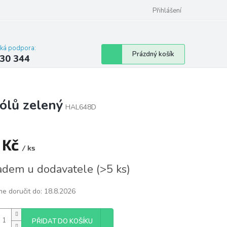
omu nebo bytu
Přihlášení
cká podpora:
Nákupní
Prázdný košík
30 344
košík
ólů zelený
HAL648D
 Kč
/ ks
á
adem u dodavatele
(
>5 ks
)
e doručit do:
18.8.2026
PŘIDAT DO KOŠÍKU