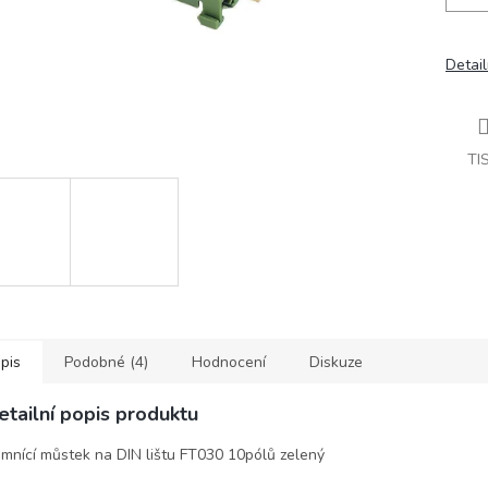
Detail
TI
pis
Podobné (4)
Hodnocení
Diskuze
etailní popis produktu
mnící můstek na DIN lištu FT030 10pólů zelený