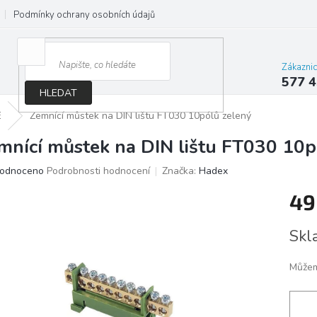
Podmínky ochrany osobních údajů
Jak správně vybrat osvětlení do d
Zákazni
577 4
HLEDAT
E
Zemnící můstek na DIN lištu FT030 10pólů zelený
mnící můstek na DIN lištu FT030 10p
ěrné
odnoceno
Podrobnosti hodnocení
Značka:
Hadex
ocení
49
ktu
Měrn
Skl
cena:
iček.
Můžem