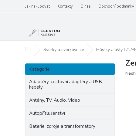
Přejít
Jak nakupovat
Kontakty
O nás
Obchodní podmínky
na
obsah
Domů
Svorky a svorkovnice
Můstky a lišty L/N/P
Ze
P
Přeskočit
o
Kategorie
kategorie
Prům
Neoh
s
hodn
t
Adaptéry, cestovní adaptéry a USB
produ
kabely
r
je
a
0,0
Antény, TV, Audio, Video
n
z
5
n
Autopříslušenství
hvězd
í
p
Baterie, zdroje a transformátory
a
n