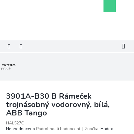
Přejít
Nákupní
na
košík
obsah
3901A-B30 B Rámeček
trojnásobný vodorovný, bílá,
ABB Tango
HAL527C
Průměrné
Neohodnoceno
Podrobnosti hodnocení
Značka:
Hadex