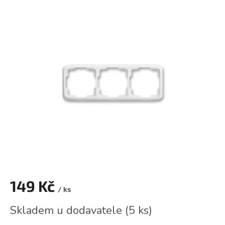
hodnocení
produktu
je
0,0
z
5
hvězdiček.
149 Kč
/ ks
Měrná
Skladem u dodavatele
(
5 ks
)
cena: