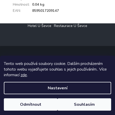
Hmotnost
:
0.04 kg
EAN
:
8595017209147
Z
Hotel U Ševce
Restaurace U Ševce
á
p
a
t
í
Tento web používá soubory cookie. Dalším procházením
Copyright 2026
Elektro Klesný s.r.o.
. Všechna práva vyhrazena.
tohoto webu vyjadřujete souhlas s jejich používáním.. Více
informací
zde
.
Grafický návrh vytvořil a na Shoptet implementoval
Tomáš Hlad
&
Shoptetak.cz
.
Nastavení
Vytvořil Shoptet
Odmítnout
Souhlasím