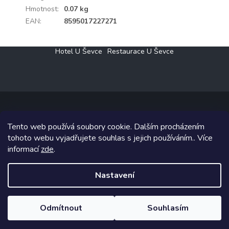
Hmotnost
:
0.07 kg
EAN
:
8595017227271
Z
Hotel U Ševce
Restaurace U Ševce
á
p
a
t
í
Tento web používá soubory cookie. Dalším procházením
Copyright 2026
Elektro Klesný s.r.o.
. Všechna práva vyhrazena.
tohoto webu vyjadřujete souhlas s jejich používáním.. Více
informací
zde
.
Grafický návrh vytvořil a na Shoptet implementoval
Tomáš Hlad
&
Shoptetak.cz
.
Nastavení
Vytvořil Shoptet
Odmítnout
Souhlasím