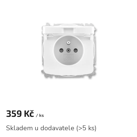
hodnocení
produktu
je
0,0
z
5
hvězdiček.
359 Kč
/ ks
Měrná
Skladem u dodavatele
(
>5 ks
)
cena: