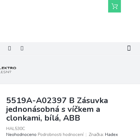
Přejít
Nákupní
na
košík
obsah
5519A-A02397 B Zásuvka
jednonásobná s víčkem a
clonkami, bílá, ABB
HAL530C
Průměrné
Neohodnoceno
Podrobnosti hodnocení
Značka:
Hadex