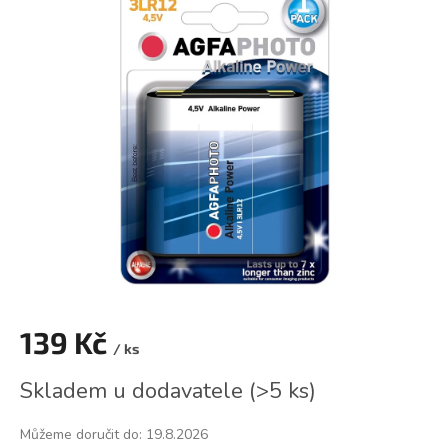
je
0,0
z
5
hvězdiček.
139 Kč
/ ks
Měrná
Skladem u dodavatele
(
>5 ks
)
cena:
Můžeme doručit do:
19.8.2026