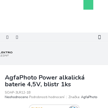
Přejít
Nákupní
na
košík
obsah
AgfaPhoto Power alkalická
baterie 4,5V, blistr 1ks
SOAP-3LR12-1B
Průměrné
Neohodnoceno
Podrobnosti hodnocení
Značka:
AgfaPhoto
hodnocení
produktu