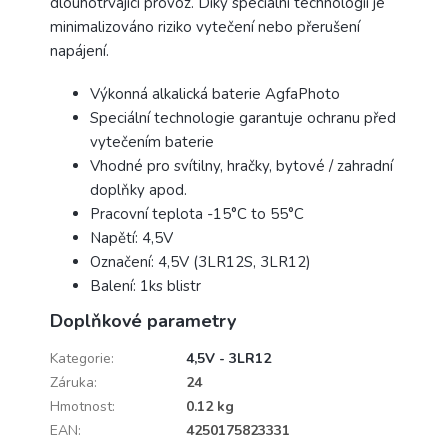
dlouhotrvající provoz. Díky speciální technologii je
minimalizováno riziko vytečení nebo přerušení
napájení.
Výkonná alkalická baterie AgfaPhoto
Speciální technologie garantuje ochranu před
vytečením baterie
Vhodné pro svítilny, hračky, bytové / zahradní
doplňky apod.
Pracovní teplota -15°C to 55°C
Napětí: 4,5V
Označení: 4,5V (3LR12S, 3LR12)
Balení: 1ks blistr
Doplňkové parametry
Kategorie
:
4,5V - 3LR12
Záruka
:
24
Hmotnost
:
0.12 kg
EAN
:
4250175823331