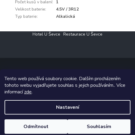
Počet kusů v balení
:
1
Velikost baterie
:
4.5V / 3R12
Typ baterie
:
Alkalická
Z
Hotel U Ševce
Restaurace U Ševce
á
p
a
t
í
Tento web používá soubory cookie. Dalším procházením
Copyright 2026
Elektro Klesný s.r.o.
. Všechna práva vyhrazena.
tohoto webu vyjadřujete souhlas s jejich používáním.. Více
informací
zde
.
Grafický návrh vytvořil a na Shoptet implementoval
Tomáš Hlad
&
Shoptetak.cz
.
Nastavení
Vytvořil Shoptet
Odmítnout
Souhlasím