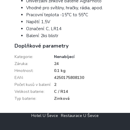
Univerzální zinkové baterie AgfaPhoto
Vhodné pro svítilny, hračky, rádia, apod.
Pracovní teplota -15°C to 55°C
Napětí: 1,5V
Označení: C, LR14
Balení: 2ks blistr
Doplňkové parametry
Kategorie
:
Nenabíjecí
Záruka
:
24
Hmotnost
:
0.1 kg
EAN
:
4250175808130
Počet kusů v balení
:
2
Velikost baterie
:
C / R14
Typ baterie
:
Zinková
Z
Hotel U Ševce
Restaurace U Ševce
á
p