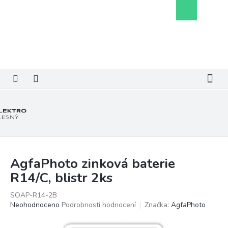
Přejít
Nákupní
na
košík
obsah
AgfaPhoto zinková baterie
R14/C, blistr 2ks
SOAP-R14-2B
Průměrné
Neohodnoceno
Podrobnosti hodnocení
Značka:
AgfaPhoto
hodnocení
produktu