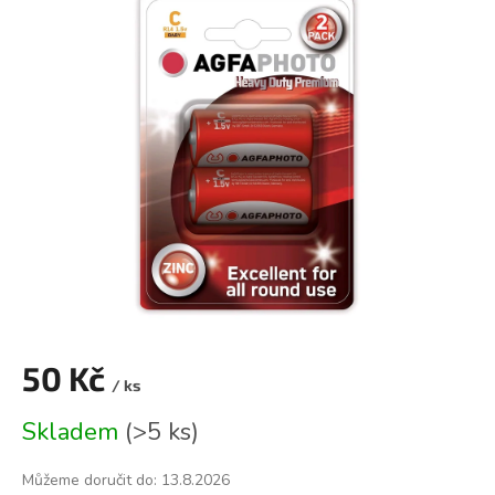
je
0,0
z
5
hvězdiček.
50 Kč
/ ks
Měrná
Skladem
(
>5 ks
)
cena:
Můžeme doručit do:
13.8.2026