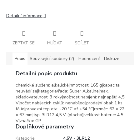
Detailní informace
ZEPTAT SE
HLÍDAT
SDÍLET
Popis
Související soubory (2)
Hodnocení
Diskuze
Detailní popis produktu
chemické složení: alkalické|hmotnost: 165 g|kapacita:
neuvádí se|kategorie/řada: Super Alkaline|max.
skladovatelnost: 3 roky|možnost nabíjení: ne|napětí: 4,5
V|počet nabíjecích cyklů: nenabíjecí|prodejní obal: 1 ks,
fólie|provozní teplota: -20 °C až +54 °C|rozměr: 62 × 22
× 67 mm|typ: 3LR12 4,5 V (plochá)|velikost baterie: 4,5
V|značka: GP
Doplňkové parametry
Kategorie
:
4,5V - 3LR12