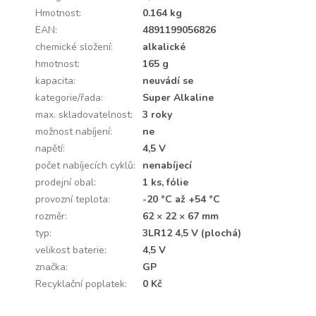
Hmotnost
:
0.164 kg
EAN
:
4891199056826
chemické složení
:
alkalické
hmotnost
:
165 g
kapacita
:
neuvádí se
kategorie/řada
:
Super Alkaline
max. skladovatelnost
:
3 roky
možnost nabíjení
:
ne
napětí
:
4,5 V
počet nabíjecích cyklů
:
nenabíjecí
prodejní obal
:
1 ks, fólie
provozní teplota
:
-20 °C až +54 °C
rozměr
:
62 × 22 × 67 mm
typ
:
3LR12 4,5 V (plochá)
velikost baterie
:
4,5 V
značka
:
GP
Recyklační poplatek
:
0 Kč