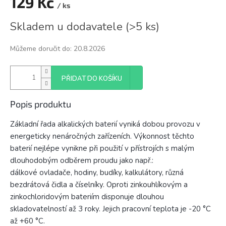
129 Kč
/ ks
Měrná
Skladem u dodavatele
(
>5 ks
)
cena:
Můžeme doručit do:
20.8.2026
PŘIDAT DO KOŠÍKU
Popis produktu
Základní řada alkalických baterií vyniká dobou provozu v
energeticky nenáročných zařízeních. Výkonnost těchto
baterií nejlépe vynikne při použití v přístrojích s malým
dlouhodobým odběrem proudu jako např.:
dálkové ovladače, hodiny, budíky, kalkulátory, různá
bezdrátová čidla a číselníky. Oproti zinkouhlíkovým a
zinkochloridovým bateriím disponuje dlouhou
skladovatelností až 3 roky. Jejich pracovní teplota je -20 °C
až +60 °C.