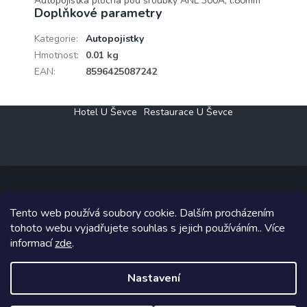
Autopojistka plochá pod šroubky ANL 300A, l:80mm
Doplňkové parametry
Kategorie
:
Autopojistky
Hmotnost
:
0.01 kg
EAN
:
8596425087242
Z
Hotel U Ševce
Restaurace U Ševce
á
p
a
t
í
Tento web používá soubory cookie. Dalším procházením
Copyright 2026
Elektro Klesný s.r.o.
. Všechna práva vyhrazena.
tohoto webu vyjadřujete souhlas s jejich používáním.. Více
informací
zde
.
Grafický návrh vytvořil a na Shoptet implementoval
Tomáš Hlad
&
Shoptetak.cz
.
Nastavení
Vytvořil Shoptet