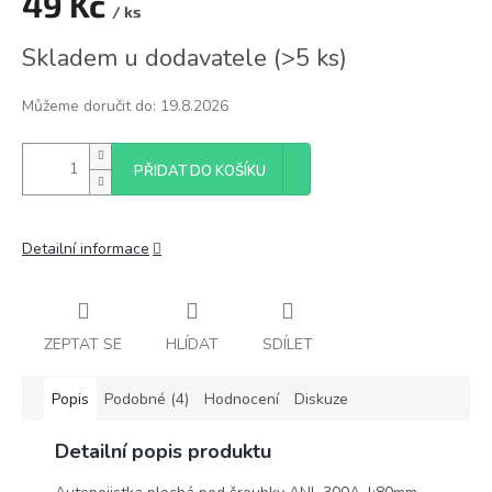
49 Kč
/ ks
Měrná
Skladem u dodavatele
(
>5 ks
)
cena:
Můžeme doručit do:
19.8.2026
PŘIDAT DO KOŠÍKU
Detailní informace
ZEPTAT SE
HLÍDAT
SDÍLET
Popis
Podobné (4)
Hodnocení
Diskuze
Detailní popis produktu