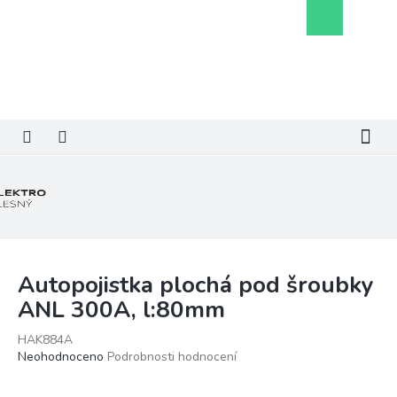
Přejít
Nákupní
na
košík
obsah
Autopojistka plochá pod šroubky
ANL 300A, l:80mm
HAK884A
Průměrné
Neohodnoceno
Podrobnosti hodnocení
hodnocení
produktu