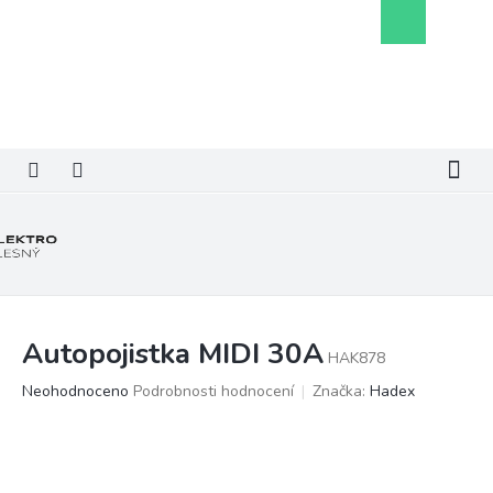
Přejít
Nákupní
na
košík
obsah
Autopojistka MIDI 30A
HAK878
Průměrné
Neohodnoceno
Podrobnosti hodnocení
Značka:
Hadex
hodnocení
produktu
je
0,0