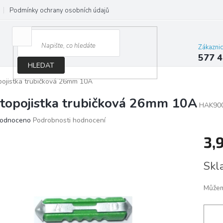
Podmínky ochrany osobních údajů
Jak správně vybrat osvětlení do d
Zákazni
577 4
HLEDAT
ojistka trubičková 26mm 10A
topojistka trubičková 26mm 10A
HAK90
ěrné
odnoceno
Podrobnosti hodnocení
ocení
3,
ktu
Měrn
Skl
cena:
iček.
Můžem