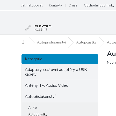
Přejít
Jak nakupovat
Kontakty
O nás
Obchodní podmínky
na
obsah
Domů
Autopříslušenství
Autopojistky
Autop
Au
P
Přeskočit
o
Kategorie
kategorie
Prům
Neoh
s
hodn
t
Adaptéry, cestovní adaptéry a USB
produ
kabely
r
je
a
0,0
Antény, TV, Audio, Video
n
z
5
n
Autopříslušenství
hvězd
í
p
Audio
a
Autopojistky
n