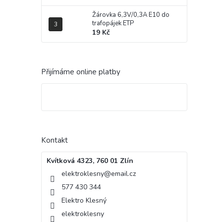
Žárovka 6,3V/0,3A E10 do
trafopájek ETP
19 Kč
Přijímáme online platby
Kontakt
Kvítková 4323, 760 01 Zlín
elektroklesny
@
email.cz
577 430 344
Elektro Klesný
elektroklesny