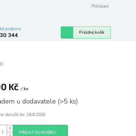
omu nebo bytu
Přihlášení
cká podpora:
Nákupní
Prázdný košík
30 344
košík
0C
90 Kč
/ ks
á
adem u dodavatele
(
>5 ks
)
e doručit do:
18.8.2026
PŘIDAT DO KOŠÍKU