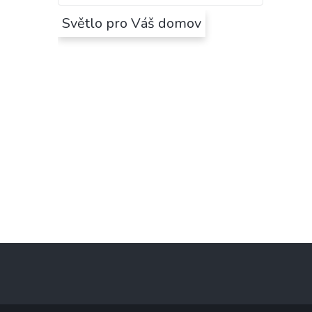
Světlo pro Váš domov
Z
á
p
a
t