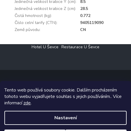
Jedinečná velikost krabice Y (cm)
:
8.5
Jedinečná velikost krabice Z (cm)
:
28.5
Čistá hmotnost (kg)
:
0.772
Číslo celní tarify (CTN)
:
9405119090
Země původu
:
CN
Z
Hotel U Ševce
Restaurace U Ševce
á
p
a
t
í
Tento web používá soubory cookie. Dalším procházením
Copyright 2026
Elektro Klesný s.r.o.
. Všechna práva vyhrazena.
tohoto webu vyjadřujete souhlas s jejich používáním.. Více
informací
zde
.
Grafický návrh vytvořil a na Shoptet implementoval
Tomáš Hlad
&
Shoptetak.cz
.
Nastavení
Vytvořil Shoptet