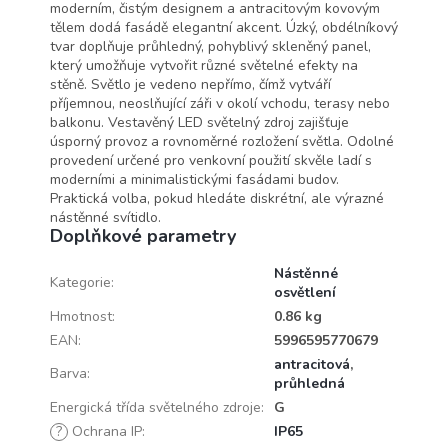
moderním, čistým designem a antracitovým kovovým
tělem dodá fasádě elegantní akcent. Úzký, obdélníkový
tvar doplňuje průhledný, pohyblivý skleněný panel,
který umožňuje vytvořit různé světelné efekty na
stěně. Světlo je vedeno nepřímo, čímž vytváří
příjemnou, neoslňující záři v okolí vchodu, terasy nebo
balkonu. Vestavěný LED světelný zdroj zajišťuje
úsporný provoz a rovnoměrné rozložení světla. Odolné
provedení určené pro venkovní použití skvěle ladí s
moderními a minimalistickými fasádami budov.
Praktická volba, pokud hledáte diskrétní, ale výrazné
nástěnné svítidlo.
Doplňkové parametry
Nástěnné
Kategorie
:
osvětlení
Hmotnost
:
0.86 kg
EAN
:
5996595770679
antracitová
,
Barva
:
průhledná
Energická třída světelného zdroje
:
G
?
Ochrana IP
:
IP65