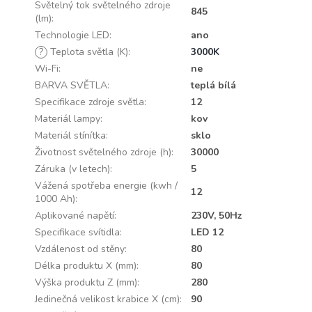
Světelný tok světelného zdroje
845
(lm)
:
Technologie LED
:
ano
?
Teplota světla (K)
:
3000K
Wi-Fi
:
ne
BARVA SVĚTLA
:
teplá bílá
Specifikace zdroje světla
:
12
Materiál lampy
:
kov
Materiál stínítka
:
sklo
Životnost světelného zdroje (h)
:
30000
Záruka (v letech)
:
5
Vážená spotřeba energie (kwh /
12
1000 Ah)
:
Aplikované napětí
:
230V, 50Hz
Specifikace svítidla
:
LED 12
Vzdálenost od stěny
:
80
Délka produktu X (mm)
:
80
Výška produktu Z (mm)
:
280
Jedinečná velikost krabice X (cm)
:
90