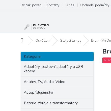
Přejít
Jak nakupovat
Kontakty
O nás
Obchodní podmínky
na
obsah
Domů
Osvětlení
Stojací lampy
Bronn Vnitřn
Br
P
Přeskočit
o
Kategorie
kategorie
s
NOV
t
Adaptéry, cestovní adaptéry a USB
kabely
r
a
Antény, TV, Audio, Video
n
n
Autopříslušenství
í
p
Baterie, zdroje a transformátory
a
n