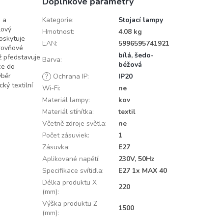
Doplňkové parametry
 a
Kategorie
:
Stojací lampy
lový
Hmotnost
:
4.08 kg
poskytuje
EAN
:
5996595741921
úrovňové
bílá
,
šedo-
ž představuje
Barva
:
béžová
ce do
ýběr
?
Ochrana IP
:
IP20
ký textilní
Wi-Fi
:
ne
Materiál lampy
:
kov
Materiál stínítka
:
textil
Včetně zdroje světla
:
ne
Počet zásuviek
:
1
Zásuvka
:
E27
Aplikované napětí
:
230V, 50Hz
Specifikace svítidla
:
E27 1x MAX 40
Délka produktu X
220
(mm)
:
Výška produktu Z
1500
(mm)
: