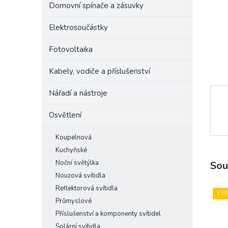
Domovní spínače a zásuvky
e
l
Elektrosoučástky
Fotovoltaika
Kabely, vodiče a příslušenství
Nářadí a nástroje
Osvětlení
Koupelnová
Kuchyňské
Noční světýlka
Sou
Nouzová svítidla
Reflektorová svítidla
VÝ
Průmyslové
Příslušenství a komponenty svítidel
Solární svítidla