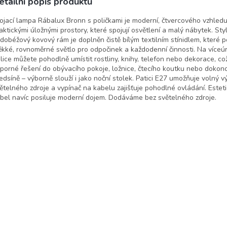
etailní popis produktu
lux
ojací lampa Rábalux Bronn s poličkami je moderní, čtvercového vzhledu
aktickými úložnými prostory, které spojují osvětlení a malý nábytek. Sty
dobéžový kovový rám je doplněn čistě bílým textilním stínidlem, které 
kké, rovnoměrné světlo pro odpočinek a každodenní činnosti. Na více
lice můžete pohodlně umístit rostliny, knihy, telefon nebo dekorace, co
porné řešení do obývacího pokoje, ložnice, čtecího koutku nebo dokon
edsíně – výborně slouží i jako noční stolek. Patici E27 umožňuje volný v
ětelného zdroje a vypínač na kabelu zajišťuje pohodlné ovládání. Estetic
bel navíc posiluje moderní dojem. Dodáváme bez světelného zdroje.