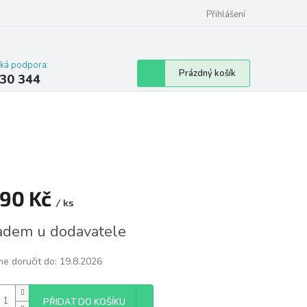
omu nebo bytu
Přihlášení
cká podpora:
Nákupní
Prázdný košík
30 344
košík
490 Kč
/ ks
á
adem u dodavatele
e doručit do:
19.8.2026
PŘIDAT DO KOŠÍKU