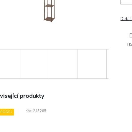
Detail
TI
visející produkty
Kód:
243265
PRODEJ