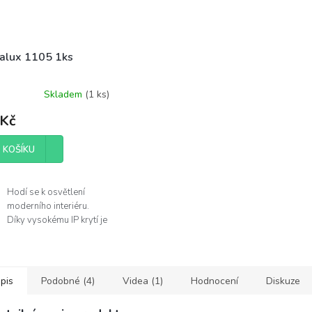
alux 1105 1ks
Skladem
(
1 ks
)
 Kč
 KOŠÍKU
Hodí se k osvětlení
moderního interiéru.
Díky vysokému IP krytí je
můžete použít v
koupelně.
Žárovka není součástí
balení.
pis
Podobné (4)
Videa (1)
Hodnocení
Diskuze
obce