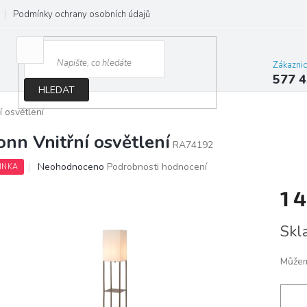
Podmínky ochrany osobních údajů
Jak správně vybrat osvětlení do d
Zákazni
577 4
HLEDAT
í osvětlení
onn Vnitřní osvětlení
RA74192
Průměrné
Neohodnoceno
Podrobnosti hodnocení
INKA
hodnocení
produktu
1 
je
0,0
Měrn
Skl
z
cena:
5
hvězdiček.
Můžem