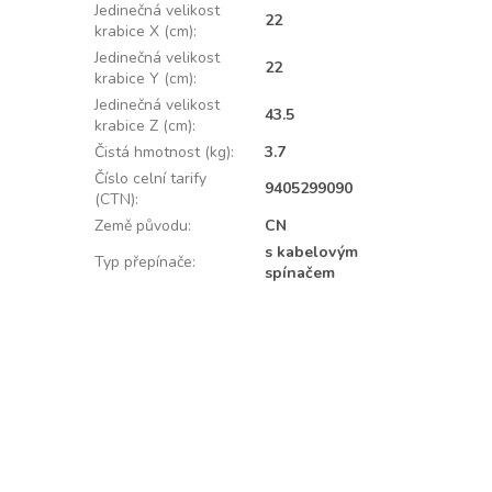
Jedinečná velikost
22
krabice X (cm)
:
Jedinečná velikost
22
krabice Y (cm)
:
Jedinečná velikost
43.5
krabice Z (cm)
:
Čistá hmotnost (kg)
:
3.7
Číslo celní tarify
9405299090
(CTN)
:
Země původu
:
CN
s kabelovým
Typ přepínače
:
spínačem