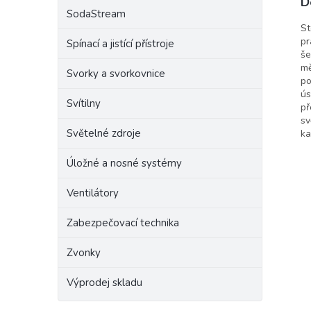
D
SodaStream
Raba
St
pr
Spínací a jistící přístroje
še
mě
Svorky a svorkovnice
po
ús
Svítilny
př
sv
Světelné zdroje
ka
Úložné a nosné systémy
Ventilátory
Zabezpečovací technika
Zvonky
Výprodej skladu