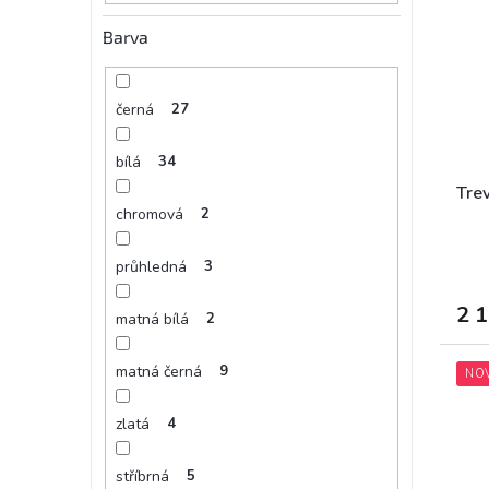
Barva
černá
27
bílá
34
Trev
chromová
2
průhledná
3
2 
matná bílá
2
matná černá
9
NO
zlatá
4
stříbrná
5