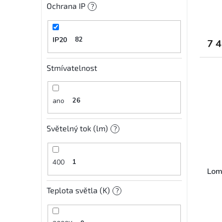
Ochrana IP
?
IP20
82
7 
Stmívatelnost
ano
26
Světelný tok (lm)
?
400
1
Lomi
Teplota světla (K)
?