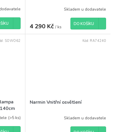
dodavatele
Skladem u dodavatele
ŠÍKU
DO KOŠÍKU
4 290 Kč
/ ks
ód:
SOWO62
Kód:
RA74240
í lampa
Narmin Vnitřní osvětlení
, 140cm
tele
(
>5 ks
)
Skladem u dodavatele