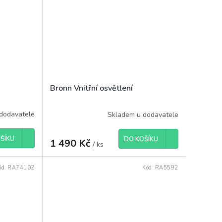
Bronn Vnitřní osvětlení
dodavatele
Skladem u dodavatele
ŠÍKU
DO KOŠÍKU
1 490 Kč
/ ks
ód:
RA74102
Kód:
RA5592