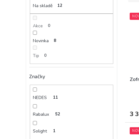
e
Na skladě
12
a
V
n
n
NO
ý
í
e
p
p
Akce
0
l
i
r
s
o
Novinka
8
p
d
r
u
Tip
0
o
k
d
t
u
ů
Značky
k
Zofr
t
ů
NEDES
11
3 
Rabalux
52
Solight
1
NO