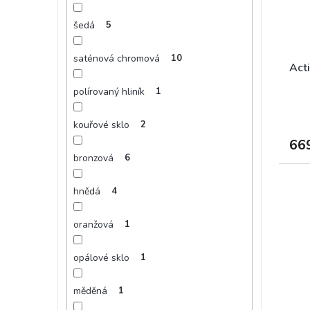
šedá
5
saténová chromová
10
Acti
polírovaný hliník
1
kouřové sklo
2
66
bronzová
6
hnědá
4
oranžová
1
opálové sklo
1
měděná
1