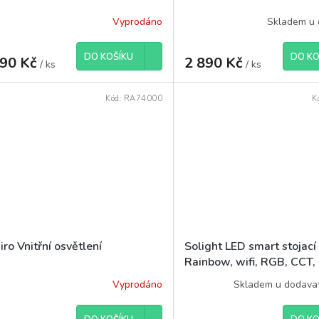
Vyprodáno
Skladem u 
DO KOŠÍKU
DO KO
490 Kč
2 890 Kč
/ ks
/ ks
Kód:
RA74000
K
ro Vnitřní osvětlení
Solight LED smart stojac
Rainbow, wifi, RGB, CCT
Vyprodáno
Skladem u dodava