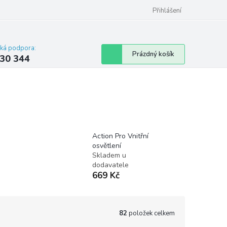
omu nebo bytu
Přihlášení
cká podpora:
Nákupní
Prázdný košík
30 344
košík
Action Pro Vnitřní
osvětlení
Skladem u
dodavatele
669 Kč
82
položek celkem