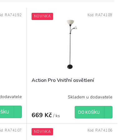
ód:
RA74192
Kód:
RA74109
NOVINKA
Action Pro Vnitřní osvětlení
dodavatele
Skladem u dodavatele
ŠÍKU
DO KOŠÍKU
669 Kč
/ ks
ód:
RA74107
Kód:
RA74106
NOVINKA