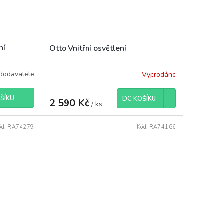
ní
Otto Vnitřní osvětlení
dodavatele
Vyprodáno
ŠÍKU
DO KOŠÍKU
2 590 Kč
/ ks
ód:
RA74279
Kód:
RA74166