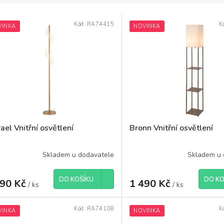
Kód:
RA74415
K
VINKA
NOVINKA
ael Vnitřní osvětlení
Bronn Vnitřní osvětlení
Skladem u dodavatele
Skladem u 
DO KOŠÍKU
DO KO
390 Kč
1 490 Kč
/ ks
/ ks
Kód:
RA74108
K
VINKA
NOVINKA