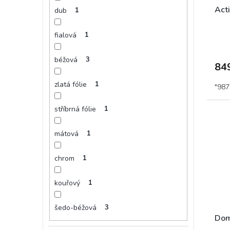
Acti
dub
1
fialová
1
béžová
3
84
zlatá fólie
1
"987
stříbrná fólie
1
mátová
1
chrom
1
kouřový
1
šedo-béžová
3
Domi