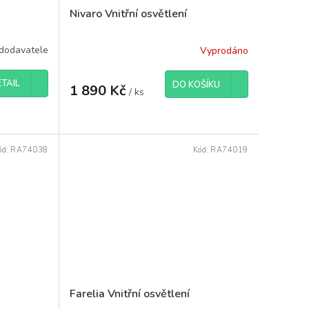
Nivaro Vnitřní osvětlení
dodavatele
Vyprodáno
TAIL
DO KOŠÍKU
1 890 Kč
/ ks
ód:
RA74038
Kód:
RA74019
Farelia Vnitřní osvětlení