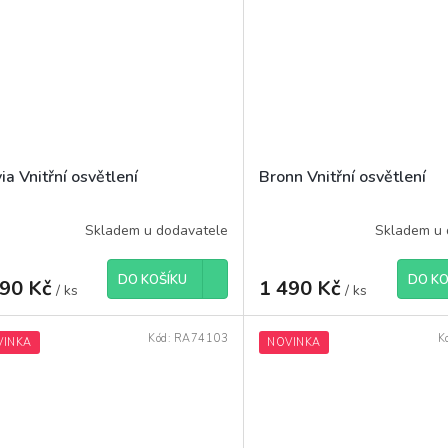
ia Vnitřní osvětlení
Bronn Vnitřní osvětlení
Skladem u dodavatele
Skladem u 
DO KOŠÍKU
DO KO
190 Kč
1 490 Kč
/ ks
/ ks
Kód:
RA74103
K
VINKA
NOVINKA