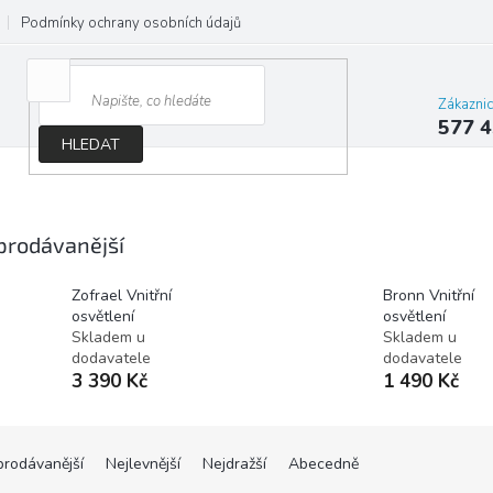
Podmínky ochrany osobních údajů
Jak správně vybrat osvětlení do d
Zákazni
577 4
HLEDAT
prodávanější
Zofrael Vnitřní
Bronn Vnitřní
osvětlení
osvětlení
Skladem u
Skladem u
dodavatele
dodavatele
3 390 Kč
1 490 Kč
prodávanější
Nejlevnější
Nejdražší
Abecedně