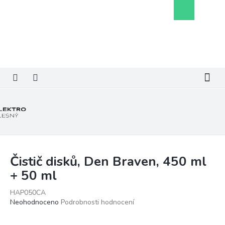
Přejít
Nákupní
na
košík
obsah
Čistič disků, Den Braven, 450 ml
+ 50 ml
HAP050CA
Průměrné
Neohodnoceno
Podrobnosti hodnocení
hodnocení
produktu