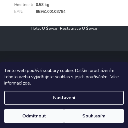
Hmotnost
:
0.58 kg
EAN
:
8595100108784
Z
Hotel U Ševce
Restaurace U Ševce
á
p
a
t
í
Tento web používá soubory cookie. Dalším procházením
Copyright 2026
Elektro Klesný s.r.o.
. Všechna práva vyhrazena.
tohoto webu vyjadřujete souhlas s jejich používáním.. Více
informací
zde
.
Grafický návrh vytvořil a na Shoptet implementoval
Tomáš Hlad
&
Shoptetak.cz
.
Nastavení
Vytvořil Shoptet
Odmítnout
Souhlasím