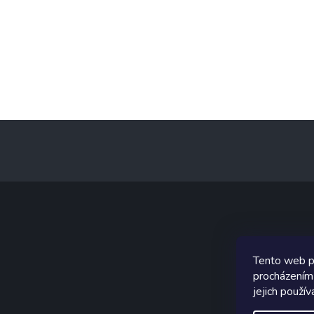
Z
á
p
a
t
í
Graf
Tento web p
procházením
jejich použív