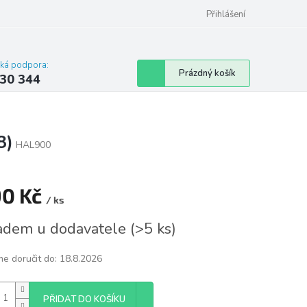
omu nebo bytu
Přihlášení
cká podpora:
Nákupní
Prázdný košík
30 344
košík
8)
HAL900
90 Kč
/ ks
á
adem u dodavatele
(
>5 ks
)
e doručit do:
18.8.2026
PŘIDAT DO KOŠÍKU