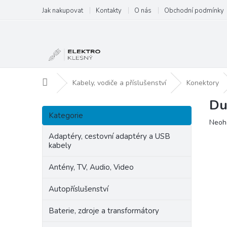
Přejít
Jak nakupovat
Kontakty
O nás
Obchodní podmínky
na
obsah
Domů
Kabely, vodiče a příslušenství
Konektory
Du
P
Přeskočit
o
Kategorie
kategorie
Prům
Neoh
s
hodn
t
Adaptéry, cestovní adaptéry a USB
produ
kabely
r
je
a
0,0
Antény, TV, Audio, Video
n
z
5
n
Autopříslušenství
hvězd
í
p
Baterie, zdroje a transformátory
a
n