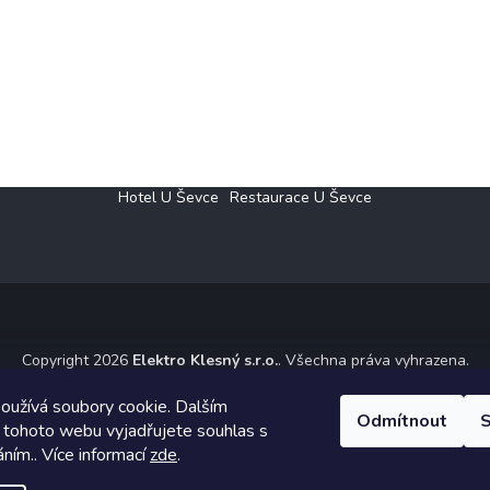
Hotel U Ševce
Restaurace U Ševce
Copyright 2026
Elektro Klesný s.r.o.
. Všechna práva vyhrazena.
ický návrh vytvořil a na Shoptet implementoval
Tomáš Hlad
&
Shoptet
oužívá soubory cookie. Dalším
Odmítnout
S
 tohoto webu vyjadřujete souhlas s
Vytvořil Shoptet
áním.. Více informací
zde
.