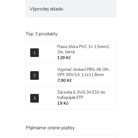
Výprodej skladu
Top 3 produkty
Flexo šňůra PVC 3× 1,5mm2,
2m, černá
129 Kč
Vypínač stiskací PBS-06 ON-
OFF 30V/1A, 11x11,8mm
7,90 Kč
Žárovka 6,3V/0,3A E10 do
trafopájek ETP
19 Kč
Přijímáme online platby