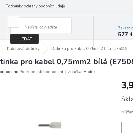
Podmínky ochrany osobních údajů
Jak správně vybrat osvětlení do d
Zákazni
577 4
HLEDAT
Kabelové dutinky
Dutinka pro kabel 0,75mm2 bílá (E7508)
tinka pro kabel 0,75mm2 bílá (E750
ěrné
odnoceno
Podrobnosti hodnocení
Značka:
Hadex
ocení
3,
ktu
Měrn
Skl
cena:
iček.
Můžem