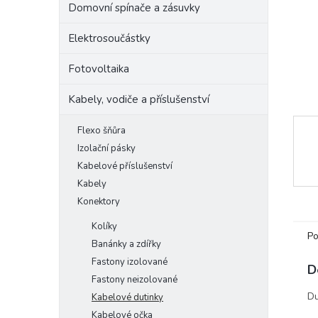
Domovní spínače a zásuvky
e
l
Elektrosoučástky
Fotovoltaika
Kabely, vodiče a příslušenství
Flexo šňůra
Izolační pásky
Kabelové příslušenství
Kabely
Konektory
Kolíky
Po
Banánky a zdířky
Fastony izolované
D
Fastony neizolované
Du
Kabelové dutinky
Kabelové očka