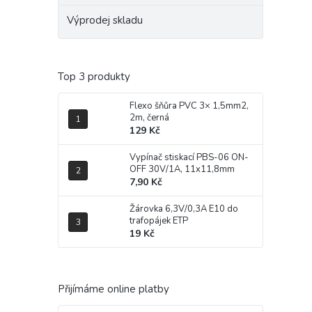
Výprodej skladu
Top 3 produkty
Flexo šňůra PVC 3× 1,5mm2,
2m, černá
129 Kč
Vypínač stiskací PBS-06 ON-
OFF 30V/1A, 11x11,8mm
7,90 Kč
Žárovka 6,3V/0,3A E10 do
trafopájek ETP
19 Kč
Přijímáme online platby