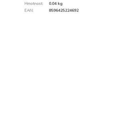
Hmotnost
:
0.04 kg
EAN
:
8596425224692