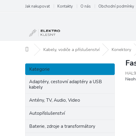
Přejít
Jak nakupovat
Kontakty
O nás
Obchodní podmínky
na
obsah
Domů
Kabely, vodiče a příslušenství
Konektory
Fa
P
Přeskočit
o
Kategorie
kategorie
HAL9
s
Prům
Neoh
t
Adaptéry, cestovní adaptéry a USB
hodn
kabely
r
produ
a
je
Antény, TV, Audio, Video
n
0,0
z
n
Autopříslušenství
5
í
hvězd
p
Baterie, zdroje a transformátory
a
n