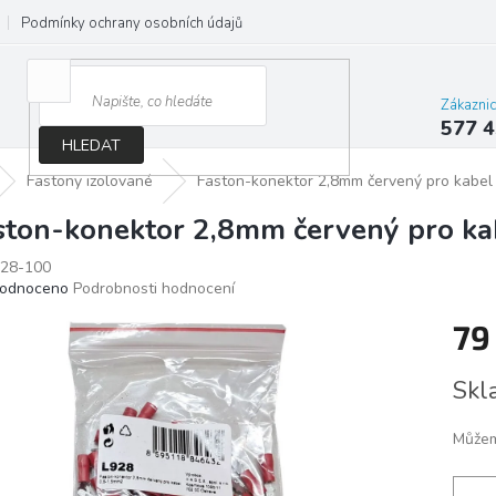
Podmínky ochrany osobních údajů
Jak správně vybrat osvětlení do d
Zákazni
577 4
HLEDAT
Fastony izolované
Faston-konektor 2,8mm červený pro kabel
ston-konektor 2,8mm červený pro ka
28-100
ěrné
odnoceno
Podrobnosti hodnocení
ocení
79
ktu
Měrn
Skl
cena:
iček.
Můžem