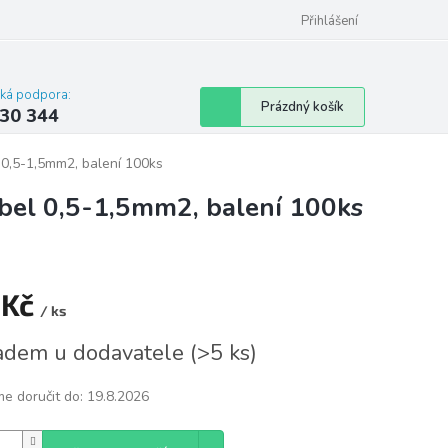
omu nebo bytu
Přihlášení
cká podpora:
Nákupní
Prázdný košík
30 344
košík
 0,5-1,5mm2, balení 100ks
bel 0,5-1,5mm2, balení 100ks
 Kč
/ ks
á
adem u dodavatele
(
>5 ks
)
e doručit do:
19.8.2026