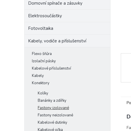
Domovní spínače a zásuvky
e
l
Elektrosoučástky
Fotovoltaika
Kabely, vodiče a příslušenství
Flexo šňůra
Izolační pásky
Kabelové příslušenství
Kabely
Konektory
Kolíky
Banánky a zdířky
Po
Fastony izolované
Fastony neizolované
D
Kabelové dutinky
Fa
Kabelové očka