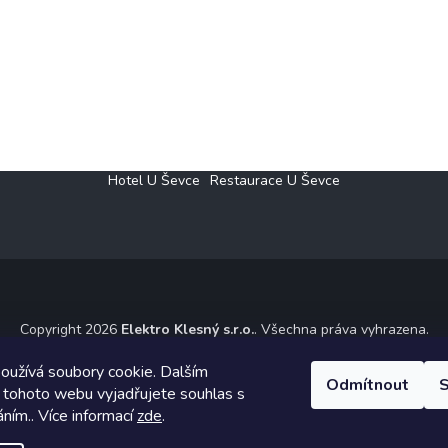
Hotel U Ševce
Restaurace U Ševce
Copyright 2026
Elektro Klesný s.r.o.
. Všechna práva vyhrazena.
ický návrh vytvořil a na Shoptet implementoval
Tomáš Hlad
&
Shoptet
oužívá soubory cookie. Dalším
Odmítnout
S
 tohoto webu vyjadřujete souhlas s
Vytvořil Shoptet
áním.. Více informací
zde
.