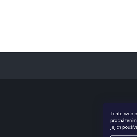
Z
á
p
a
t
í
Graf
Tento web p
procházením
jejich použív