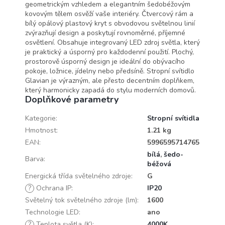
geometrickým vzhledem a elegantním šedobéžovým
kovovým tělem osvěží vaše interiéry. Čtvercový rám a
bílý opálový plastový kryt s obvodovou světelnou linií
zvýrazňují design a poskytují rovnoměrné, příjemné
osvětlení. Obsahuje integrovaný LED zdroj světla, který
je praktický a úsporný pro každodenní použití. Plochý,
prostorově úsporný design je ideální do obývacího
pokoje, ložnice, jídelny nebo předsíně. Stropní svítidlo
Glavian je výrazným, ale přesto decentním doplňkem,
který harmonicky zapadá do stylu moderních domovů.
Doplňkové parametry
Kategorie
:
Stropní svítidla
Hmotnost
:
1.21 kg
EAN
:
5996595714765
bílá
,
šedo-
Barva
:
béžová
Energická třída světelného zdroje
:
G
?
Ochrana IP
:
IP20
Světelný tok světelného zdroje (lm)
:
1600
Technologie LED
:
ano
?
Teplota světla (K)
:
4000K