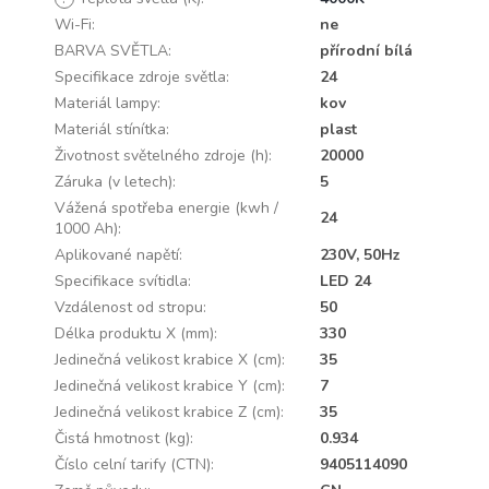
Wi-Fi
:
ne
BARVA SVĚTLA
:
přírodní bílá
Specifikace zdroje světla
:
24
Materiál lampy
:
kov
Materiál stínítka
:
plast
Životnost světelného zdroje (h)
:
20000
Záruka (v letech)
:
5
Vážená spotřeba energie (kwh /
24
1000 Ah)
:
Aplikované napětí
:
230V, 50Hz
Specifikace svítidla
:
LED 24
Vzdálenost od stropu
:
50
Délka produktu X (mm)
:
330
Jedinečná velikost krabice X (cm)
:
35
Jedinečná velikost krabice Y (cm)
:
7
Jedinečná velikost krabice Z (cm)
:
35
Čistá hmotnost (kg)
:
0.934
Číslo celní tarify (CTN)
:
9405114090