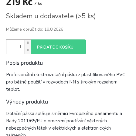
219 Kč
/ ks
Měrná
Skladem u dodavatele
(
>5 ks
)
cena:
Můžeme doručit do:
19.8.2026
PŘIDAT DO KOŠÍKU
Popis produktu
Profesionální elektroizolační páska z plastifikovaného PVC
pro běžné použití v rozvodech NN s širokým rozsahem
teplot.
Výhody produktu
Izolační páska splňuje směrnici Evropského parlamentu a
Rady 2011/65/EU o omezení používání některých
nebezpečných látek v elektrických a elektronických
zařízeních.