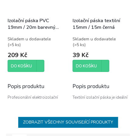
Izolační páska PVC
Izolační páska textilní
19mm / 20m barevný
15mm / 15m černá
mix
Skladem u dodavatele
Skladem u dodavatele
(
>5 ks
)
(
>5 ks
)
209 Kč
39 Kč
DO KOŠÍKU
DO KOŠÍKU
Popis produktu
Popis produktu
Profesionální elektroizolační
Textilní izolační páska je ideální
páska z plastifikovaného PVC
pro zpevnění, opravy, utěsnění
pro běžné použití v rozvodech
a svazování materiálů.
NN s širokým rozsahem teplot.
ZOBRAZIT VŠECHNY SOUVISEJÍCÍ PRODUKTY
Výhody produktu