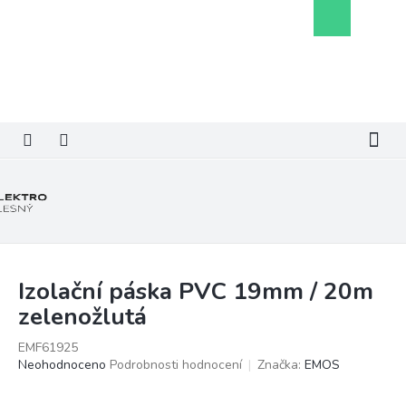
Přejít
Nákupní
na
košík
obsah
Izolační páska PVC 19mm / 20m
zelenožlutá
EMF61925
Průměrné
Neohodnoceno
Podrobnosti hodnocení
Značka:
EMOS
hodnocení
produktu