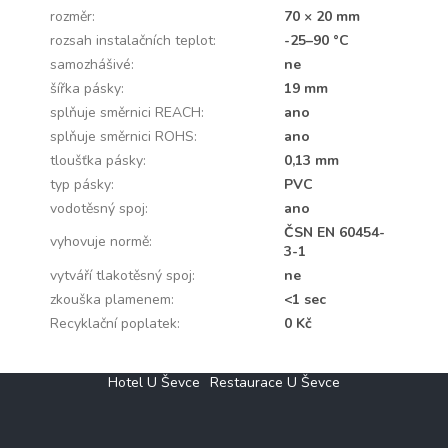
rozměr
:
70 × 20 mm
rozsah instalačních teplot
:
-25–90 °C
samozhášivé
:
ne
šířka pásky
:
19 mm
splňuje směrnici REACH
:
ano
splňuje směrnici ROHS
:
ano
tloušťka pásky
:
0,13 mm
typ pásky
:
PVC
vodotěsný spoj
:
ano
ČSN EN 60454-
vyhovuje normě
:
3-1
vytváří tlakotěsný spoj
:
ne
zkouška plamenem
:
<1 sec
Recyklační poplatek
:
0 Kč
Z
Hotel U Ševce
Restaurace U Ševce
á
p