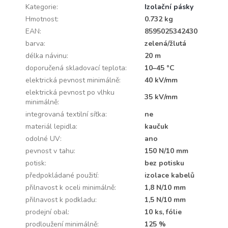
Kategorie
:
Izolační pásky
Hmotnost
:
0.732 kg
EAN
:
8595025342430
barva
:
zelená/žlutá
délka návinu
:
20 m
doporučená skladovací teplota
:
10–45 °C
elektrická pevnost minimálně
:
40 kV/mm
elektrická pevnost po vlhku
35 kV/mm
minimálně
:
integrovaná textilní síťka
:
ne
materiál lepidla
:
kaučuk
odolné UV
:
ano
pevnost v tahu
:
150 N/10 mm
potisk
:
bez potisku
předpokládané použití
:
izolace kabelů
přilnavost k oceli minimálně
:
1,8 N/10 mm
přilnavost k podkladu
:
1,5 N/10 mm
prodejní obal
:
10 ks, fólie
prodloužení minimálně
:
125 %