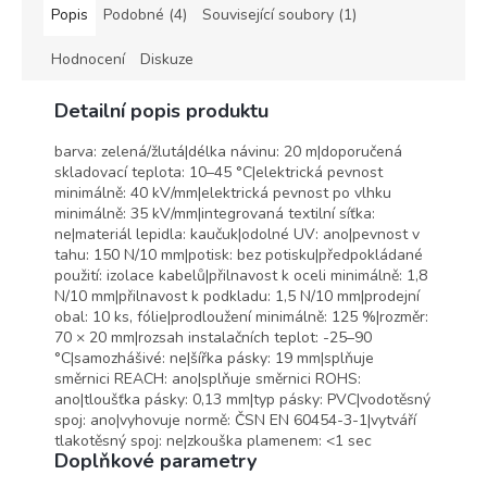
Izolační páska splňuje směrnici
Popis
Podobné (4)
Související soubory (1)
Evropského parlamentu a Rady
2011/65/EU o omezení
Hodnocení
Diskuze
používání některých
nebezpečných látek v
Detailní popis produktu
elektrických a elektronických
zařízeních.
barva: zelená/žlutá|délka návinu: 20 m|doporučená
Jedná se o tzv. ROHS a nařízení
skladovací teplota: 10–45 °C|elektrická pevnost
Evropského parlamentu a Rady
minimálně: 40 kV/mm|elektrická pevnost po vlhku
(ES) č. 1907/2006 o registraci,
minimálně: 35 kV/mm|integrovaná textilní síťka:
hodnocení, povolování a
ne|materiál lepidla: kaučuk|odolné UV: ano|pevnost v
omezování chemických látek
tahu: 150 N/10 mm|potisk: bez potisku|předpokládané
tzv. REACH.
použití: izolace kabelů|přilnavost k oceli minimálně: 1,8
Izolační pásky IZOTAPE je
N/10 mm|přilnavost k podkladu: 1,5 N/10 mm|prodejní
možné použít do výroby na
obal: 10 ks, fólie|prodloužení minimálně: 125 %|rozměr:
celém území EU.
70 × 20 mm|rozsah instalačních teplot: -25–90
°C|samozhášivé: ne|šířka pásky: 19 mm|splňuje
směrnici REACH: ano|splňuje směrnici ROHS:
ano|tloušťka pásky: 0,13 mm|typ pásky: PVC|vodotěsný
spoj: ano|vyhovuje normě: ČSN EN 60454-3-1|vytváří
tlakotěsný spoj: ne|zkouška plamenem: <1 sec
Doplňkové parametry