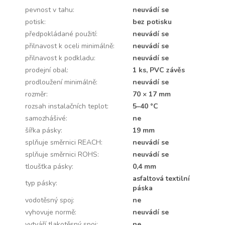
pevnost v tahu
:
neuvádí se
potisk
:
bez potisku
předpokládané použití
:
neuvádí se
přilnavost k oceli minimálně
:
neuvádí se
přilnavost k podkladu
:
neuvádí se
prodejní obal
:
1 ks, PVC závěs
prodloužení minimálně
:
neuvádí se
rozměr
:
70 × 17 mm
rozsah instalačních teplot
:
5–40 °C
samozhášivé
:
ne
šířka pásky
:
19 mm
splňuje směrnici REACH
:
neuvádí se
splňuje směrnici ROHS
:
neuvádí se
tloušťka pásky
:
0,4 mm
asfaltová textilní
typ pásky
:
páska
vodotěsný spoj
:
ne
vyhovuje normě
:
neuvádí se
vytváří tlakotěsný spoj
:
ne