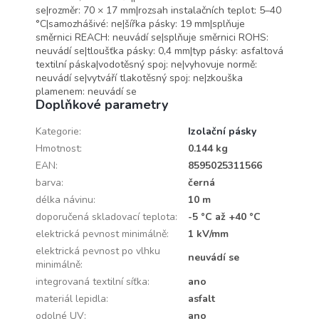
se|rozměr: 70 × 17 mm|rozsah instalačních teplot: 5–40
°C|samozhášivé: ne|šířka pásky: 19 mm|splňuje
směrnici REACH: neuvádí se|splňuje směrnici ROHS:
neuvádí se|tloušťka pásky: 0,4 mm|typ pásky: asfaltová
textilní páska|vodotěsný spoj: ne|vyhovuje normě:
neuvádí se|vytváří tlakotěsný spoj: ne|zkouška
plamenem: neuvádí se
Doplňkové parametry
Kategorie
:
Izolační pásky
Hmotnost
:
0.144 kg
EAN
:
8595025311566
barva
:
černá
délka návinu
:
10 m
doporučená skladovací teplota
:
-5 °C až +40 °C
elektrická pevnost minimálně
:
1 kV/mm
elektrická pevnost po vlhku
neuvádí se
minimálně
:
integrovaná textilní síťka
:
ano
materiál lepidla
:
asfalt
odolné UV
:
ano