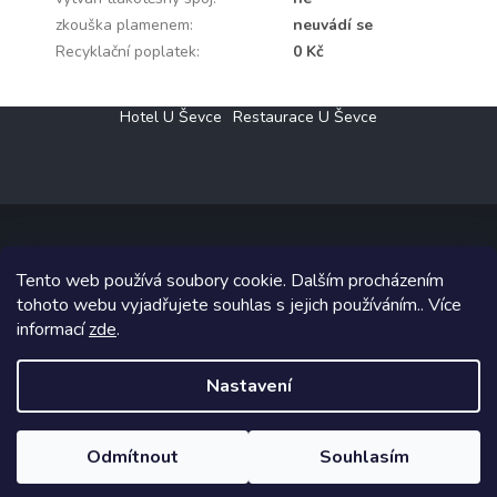
zkouška plamenem
:
neuvádí se
Recyklační poplatek
:
0 Kč
Z
Hotel U Ševce
Restaurace U Ševce
á
p
a
t
í
Tento web používá soubory cookie. Dalším procházením
Copyright 2026
Elektro Klesný s.r.o.
. Všechna práva vyhrazena.
tohoto webu vyjadřujete souhlas s jejich používáním.. Více
informací
zde
.
Grafický návrh vytvořil a na Shoptet implementoval
Tomáš Hlad
&
Shoptetak.cz
.
Nastavení
Vytvořil Shoptet
Odmítnout
Souhlasím