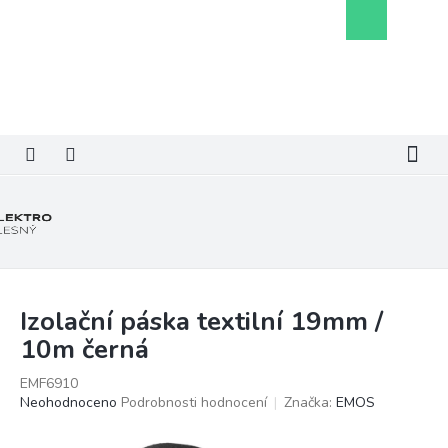
Přejít
Nákupní
na
košík
obsah
Izolační páska textilní 19mm /
10m černá
EMF6910
Průměrné
Neohodnoceno
Podrobnosti hodnocení
Značka:
EMOS
hodnocení
produktu