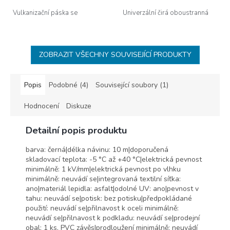
Vulkanizační páska se
Univerzální čirá oboustranná
schopností tzv.samosmrštění .
páska ze 100% akrylátu. Díky
Tato kvalitní izolační páska
absenci nosiče je páska
odolává povětrnostním
mimořádně pružná a skvěle
podmínkám a je vodotěsná.
přilne k povrchovým
ZOBRAZIT VŠECHNY SOUVISEJÍCÍ PRODUKTY
nerovnostem. Lepí ke všem
povrchům a vyniká extrémní
Popis
Podobné (4)
Související soubory (1)
přilnavostí a odolností vůči
povětrnostním vlivům.
Nahrazuje tavné lepidlo.
Hodnocení
Diskuze
Detailní popis produktu
barva: černá|délka návinu: 10 m|doporučená
skladovací teplota: -5 °C až +40 °C|elektrická pevnost
minimálně: 1 kV/mm|elektrická pevnost po vlhku
minimálně: neuvádí se|integrovaná textilní síťka:
ano|materiál lepidla: asfalt|odolné UV: ano|pevnost v
tahu: neuvádí se|potisk: bez potisku|předpokládané
použití: neuvádí se|přilnavost k oceli minimálně:
neuvádí se|přilnavost k podkladu: neuvádí se|prodejní
obal: 1 ks, PVC závěs|prodloužení minimálně: neuvádí