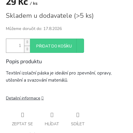
29 Kč
/ ks
Měrná
Skladem u dodavatele
(
>5 ks
)
cena:
Můžeme doručit do:
17.8.2026
PŘIDAT DO KOŠÍKU
Popis produktu
Textilní izolační páska je ideální pro zpevnění, opravy,
utěsnění a svazování materiálů.
Detailní informace
ZEPTAT SE
HLÍDAT
SDÍLET