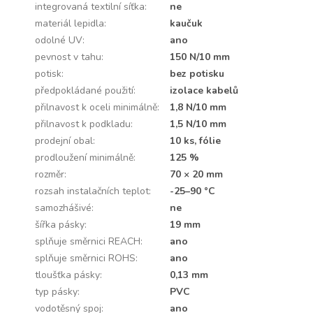
integrovaná textilní síťka
:
ne
materiál lepidla
:
kaučuk
odolné UV
:
ano
pevnost v tahu
:
150 N/10 mm
potisk
:
bez potisku
předpokládané použití
:
izolace kabelů
přilnavost k oceli minimálně
:
1,8 N/10 mm
přilnavost k podkladu
:
1,5 N/10 mm
prodejní obal
:
10 ks, fólie
prodloužení minimálně
:
125 %
rozměr
:
70 × 20 mm
rozsah instalačních teplot
:
-25–90 °C
samozhášivé
:
ne
šířka pásky
:
19 mm
splňuje směrnici REACH
:
ano
splňuje směrnici ROHS
:
ano
tloušťka pásky
:
0,13 mm
typ pásky
:
PVC
vodotěsný spoj
:
ano