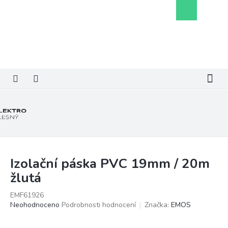
Přejít
Nákupní
na
košík
obsah
Izolační páska PVC 19mm / 20m
žlutá
EMF61926
Průměrné
Neohodnoceno
Podrobnosti hodnocení
Značka:
EMOS
hodnocení
produktu