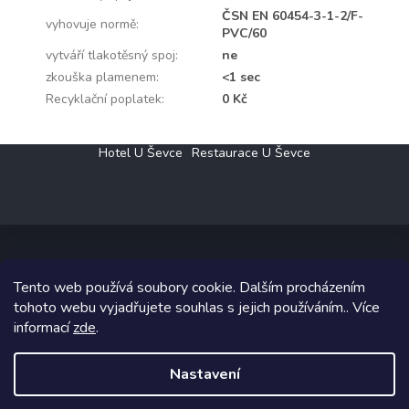
ČSN EN 60454-3-1-2/F-
vyhovuje normě
:
PVC/60
vytváří tlakotěsný spoj
:
ne
zkouška plamenem
:
<1 sec
Recyklační poplatek
:
0 Kč
Z
Hotel U Ševce
Restaurace U Ševce
á
p
a
t
í
Tento web používá soubory cookie. Dalším procházením
Copyright 2026
Elektro Klesný s.r.o.
. Všechna práva vyhrazena.
tohoto webu vyjadřujete souhlas s jejich používáním.. Více
informací
zde
.
Grafický návrh vytvořil a na Shoptet implementoval
Tomáš Hlad
&
Shoptetak.cz
.
Nastavení
Vytvořil Shoptet