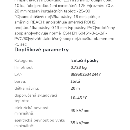
mm|přilnavost k podkladu: 1,5 N/10 mm|prodejní obal:
možné použít do výroby na
10 ks, fólie|prodloužení minimálně: 125 %|rozměr: 70 ×
celém území EU.
20 mm|rozsah instalačních teplot: -25–90
°C|samozhášivé: ne|šířka pásky: 19 mm|splňuje
směrnici REACH: ano|splňuje směrnici ROHS:
ano|tloušťka pásky: 0,13 mm|typ pásky: PVC|vodotěsný
spoj: ano|vyhovuje normě: ČSN EN 60454-3-1-2/F-
PVC/60|vytváří tlakotěsný spoj: ne|zkouška plamenem:
<1 sec
Doplňkové parametry
Kategorie
:
Izolační pásky
Hmotnost
:
0.728 kg
EAN
:
8595025342447
barva
:
žlutá
délka návinu
:
20 m
doporučená skladovací
10–45 °C
teplota
:
elektrická pevnost
40 kV/mm
minimálně
:
elektrická pevnost po vlhku
35 kV/mm
minimálně
: