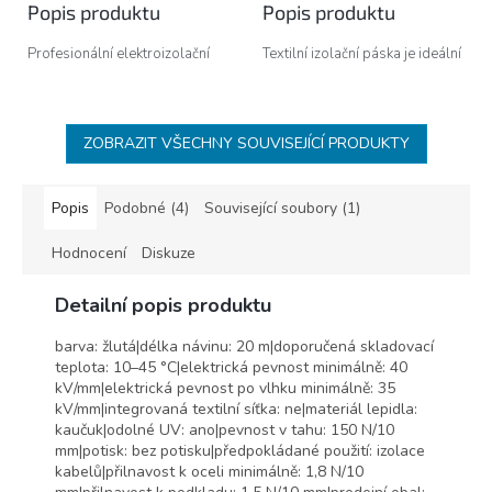
Popis produktu
Popis produktu
Profesionální elektroizolační
Textilní izolační páska je ideální
páska z plastifikovaného PVC
pro zpevnění, opravy, utěsnění
pro běžné použití v rozvodech
a svazování materiálů.
NN s širokým rozsahem teplot.
ZOBRAZIT VŠECHNY SOUVISEJÍCÍ PRODUKTY
Výhody produktu
Izolační páska splňuje směrnici
Popis
Podobné (4)
Související soubory (1)
Evropského parlamentu a Rady
2011/65/EU o omezení
Hodnocení
Diskuze
používání některých
nebezpečných látek v
Detailní popis produktu
elektrických a elektronických
zařízeních.
barva: žlutá|délka návinu: 20 m|doporučená skladovací
Jedná se o tzv. ROHS a nařízení
teplota: 10–45 °C|elektrická pevnost minimálně: 40
Evropského parlamentu a Rady
kV/mm|elektrická pevnost po vlhku minimálně: 35
(ES) č. 1907/2006 o registraci,
kV/mm|integrovaná textilní síťka: ne|materiál lepidla:
hodnocení, povolování a
kaučuk|odolné UV: ano|pevnost v tahu: 150 N/10
omezování chemických látek
mm|potisk: bez potisku|předpokládané použití: izolace
tzv. REACH.
kabelů|přilnavost k oceli minimálně: 1,8 N/10
Izolační pásky IZOTAPE je