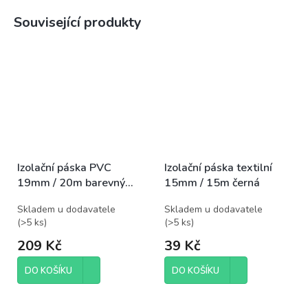
Související produkty
Izolační páska PVC
Izolační páska textilní
19mm / 20m barevný
15mm / 15m černá
mix
Skladem u dodavatele
Skladem u dodavatele
(
>5 ks
)
(
>5 ks
)
209 Kč
39 Kč
DO KOŠÍKU
DO KOŠÍKU