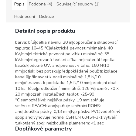
Izolační páska splňuje směrnici
Popis
Podobné (4)
Související soubory (1)
Evropského parlamentu a Rady
2011/65/EU o omezení
Hodnocení
Diskuze
používání některých
nebezpečných látek v
Detailní popis produktu
elektrických a elektronických
zařízeních.
barva: bílá|délka návinu: 20 m|doporučená skladovací
Jedná se o tzv. ROHS a nařízení
teplota: 10–45 °C|elektrická pevnost minimálně: 40
Evropského parlamentu a Rady
kV/mm|elektrická pevnost po vlhku minimálně: 35
(ES) č. 1907/2006 o registraci,
kV/mm|integrovaná textilní síťka: ne|materiál lepidla:
hodnocení, povolování a
kaučuk|odolné UV: ano|pevnost v tahu: 150 N/10
omezování chemických látek
mm|potisk: bez potisku|předpokládané použití: izolace
tzv. REACH.
kabelů|přilnavost k oceli minimálně: 1,8 N/10
Izolační pásky IZOTAPE je
mm|přilnavost k podkladu: 1,5 N/10 mm|prodejní obal:
možné použít do výroby na
10 ks, fólie|prodloužení minimálně: 125 %|rozměr: 70 ×
celém území EU.
20 mm|rozsah instalačních teplot: -25–90
°C|samozhášivé: ne|šířka pásky: 19 mm|splňuje
směrnici REACH: ano|splňuje směrnici ROHS:
ano|tloušťka pásky: 0,13 mm|typ pásky: PVC|vodotěsný
spoj: ano|vyhovuje normě: ČSN EN 60454-3-1|vytváří
tlakotěsný spoj: ne|zkouška plamenem: <1 sec
Doplňkové parametry