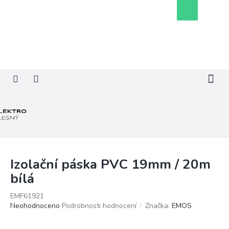
Přejít
Nákupní
na
košík
obsah
Izolační páska PVC 19mm / 20m
bílá
EMF61921
Průměrné
Neohodnoceno
Podrobnosti hodnocení
Značka:
EMOS
hodnocení
produktu