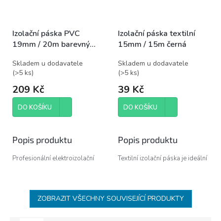
Izolační páska PVC
Izolační páska textilní
19mm / 20m barevný
15mm / 15m černá
mix
Skladem u dodavatele
Skladem u dodavatele
(
>5 ks
)
(
>5 ks
)
209 Kč
39 Kč
DO KOŠÍKU
DO KOŠÍKU
Popis produktu
Popis produktu
Profesionální elektroizolační
Textilní izolační páska je ideální
páska z plastifikovaného PVC
pro zpevnění, opravy, utěsnění
pro běžné použití v rozvodech
a svazování materiálů.
NN s širokým rozsahem teplot.
ZOBRAZIT VŠECHNY SOUVISEJÍCÍ PRODUKTY
Výhody produktu