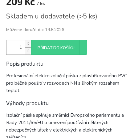
209 Kč
/ ks
Měrná
Skladem u dodavatele
(
>5 ks
)
cena:
Můžeme doručit do:
19.8.2026
PŘIDAT DO KOŠÍKU
Popis produktu
Profesionální elektroizolační páska z plastifikovaného PVC
pro běžné použití v rozvodech NN s širokým rozsahem
teplot.
Výhody produktu
Izolační páska splňuje směrnici Evropského parlamentu a
Rady 2011/65/EU o omezení používání některých
nebezpečných látek v elektrických a elektronických
zařízeních.