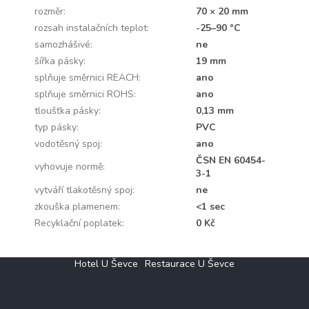
rozměr
:
70 × 20 mm
rozsah instalačních teplot
:
-25–90 °C
samozhášivé
:
ne
šířka pásky
:
19 mm
splňuje směrnici REACH
:
ano
splňuje směrnici ROHS
:
ano
tloušťka pásky
:
0,13 mm
typ pásky
:
PVC
vodotěsný spoj
:
ano
ČSN EN 60454-
vyhovuje normě
:
3-1
vytváří tlakotěsný spoj
:
ne
zkouška plamenem
:
<1 sec
Recyklační poplatek
:
0 Kč
Z
Hotel U Ševce
Restaurace U Ševce
á
p