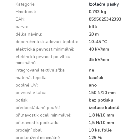
Kategorie
:
Izolační pásky
Hmotnost
:
0.733 kg
EAN
:
8595025342393
barva
:
bílá
délka návinu
:
20 m
doporučená skladovací teplota
:
10–45 °C
elektrická pevnost minimálně
:
40 kV/mm
elektrická pevnost po vlhku
35 kV/mm
minimálně
:
integrovaná textilní síťka
:
ne
materiál lepidla
:
kaučuk
odolné UV
:
ano
pevnost v tahu
:
150 N/10 mm
potisk
:
bez potisku
předpokládané použití
:
izolace kabelů
přilnavost k oceli minimálně
:
1,8 N/10 mm
přilnavost k podkladu
:
1,5 N/10 mm
prodejní obal
:
10 ks, fólie
prodloužení minimálně
:
125 %