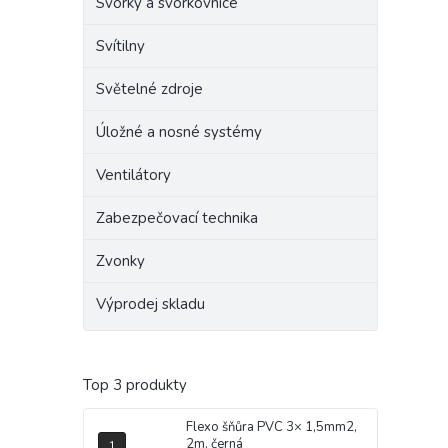
Svorky a svorkovnice
Svítilny
Světelné zdroje
Úložné a nosné systémy
Ventilátory
Zabezpečovací technika
Zvonky
Výprodej skladu
Top 3 produkty
Flexo šňůra PVC 3× 1,5mm2,
2m, černá