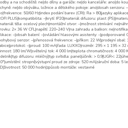
odby a na schodiště: ne|do dílny a garáže: ne|do kanceláře: ano|do kou
chyně: ne|do obýváku, ložnice a dětského pokoje: ano|dosah senzoru: –|
o|frekvence: 50/60 Hz|index podání barev (CRI): Ra > 80|jazyky aplikace
OFI PLUS|kompatibilita: –|krytí: IP20|materiál difuzoru: plast (PS)|materi
materiál těla: ocelový plech|montážní otvor: –|možnost stmívání: ne|náh
rovku: 2× 36 W CFL|napětí: 220–240 V|na zahradu a balkon: ne|notifika
likace: –|obsah balení: –|ovládání hlasovými asistenty: –|podporované 
pohybový senzor: –|přenosová frekvence: –|příkon: 22 W|prodejní obal: 1
abice|protokol: –|proud: 100 mA|řada: LUXXO|rozměr: 295 × 1 195 × 32
innost: 180 lm/W|světelný tok: 4 000 lm|teplota chromatičnosti: 4 000 K
delník|typ difuzoru: mléčný|typ svítidla: panel|účiník: > 0,9|UGR<: 22|úhe
0°|umístění: stropní|výstupní proud ze zdroje: 520 mA|záruční doba: 5 let
D|životnost: 50 000 hodin|způsob montáže: vestavné