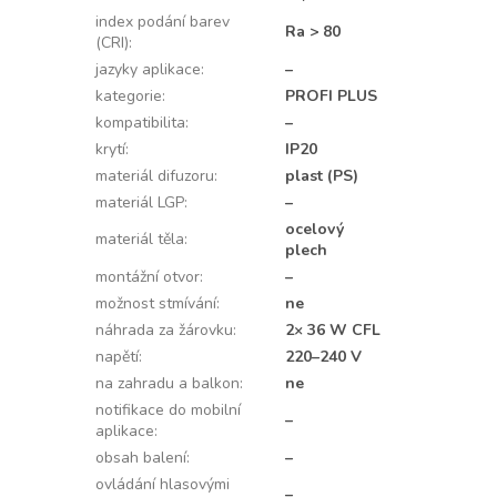
index podání barev
Ra > 80
(CRI)
:
jazyky aplikace
:
–
kategorie
:
PROFI PLUS
kompatibilita
:
–
krytí
:
IP20
materiál difuzoru
:
plast (PS)
materiál LGP
:
–
ocelový
materiál těla
:
plech
montážní otvor
:
–
možnost stmívání
:
ne
náhrada za žárovku
:
2× 36 W CFL
napětí
:
220–240 V
na zahradu a balkon
:
ne
notifikace do mobilní
–
aplikace
:
obsah balení
:
–
ovládání hlasovými
–