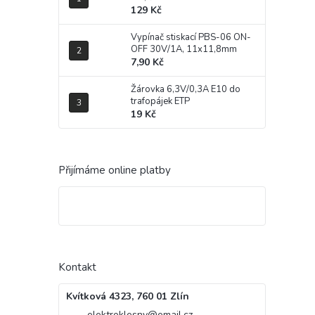
129 Kč
Vypínač stiskací PBS-06 ON-
OFF 30V/1A, 11x11,8mm
7,90 Kč
Žárovka 6,3V/0,3A E10 do
trafopájek ETP
19 Kč
Přijímáme online platby
Kontakt
Kvítková 4323, 760 01 Zlín
elektroklesny
@
email.cz