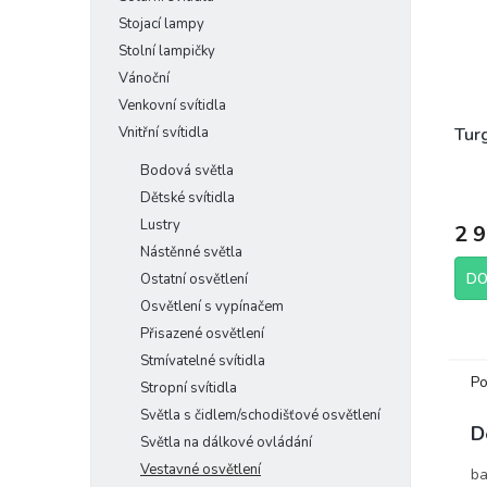
Stojací lampy
Stolní lampičky
Vánoční
Venkovní svítidla
Vnitřní svítidla
Turg
Bodová světla
Dětské svítidla
Lustry
2 
Nástěnné světla
Ostatní osvětlení
DO
Osvětlení s vypínačem
Přisazené osvětlení
Stmívatelné svítidla
Po
Stropní svítidla
Světla s čidlem/schodišťové osvětlení
D
Světla na dálkové ovládání
Vestavné osvětlení
ba