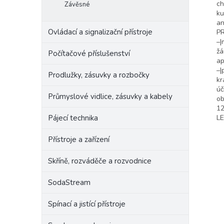
ch
Závěsné
ku
an
Ovládací a signalizační přístroje
PR
–|
žá
Počítačové příslušenství
ap
–|
Prodlužky, zásuvky a rozbočky
kr
úč
Průmyslové vidlice, zásuvky a kabely
ob
12
Pájecí technika
LE
Přístroje a zařízení
Skříně, rozváděče a rozvodnice
SodaStream
Spínací a jistící přístroje