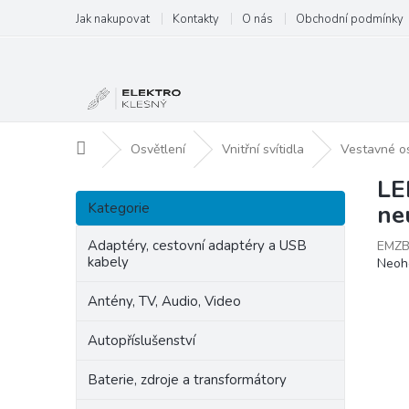
Přejít
Jak nakupovat
Kontakty
O nás
Obchodní podmínky
na
obsah
Domů
Osvětlení
Vnitřní svítidla
Vestavné os
LE
P
Přeskočit
o
Kategorie
ne
kategorie
s
t
Adaptéry, cestovní adaptéry a USB
EMZB
kabely
Prům
Neoh
r
hodn
a
produ
Antény, TV, Audio, Video
n
je
n
0,0
Autopříslušenství
í
z
p
5
Baterie, zdroje a transformátory
hvězd
a
n