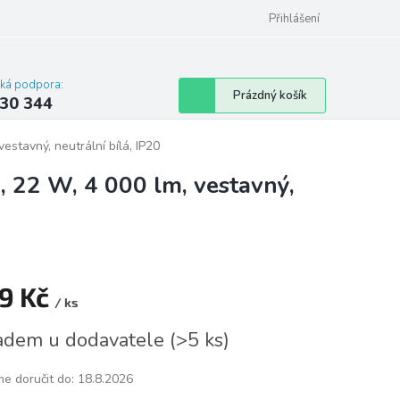
omu nebo bytu
Přihlášení
cká podpora:
Nákupní
Prázdný košík
30 344
košík
stavný, neutrální bílá, IP20
 22 W, 4 000 lm, vestavný,
9 Kč
/ ks
á
adem u dodavatele
(
>5 ks
)
e doručit do:
18.8.2026