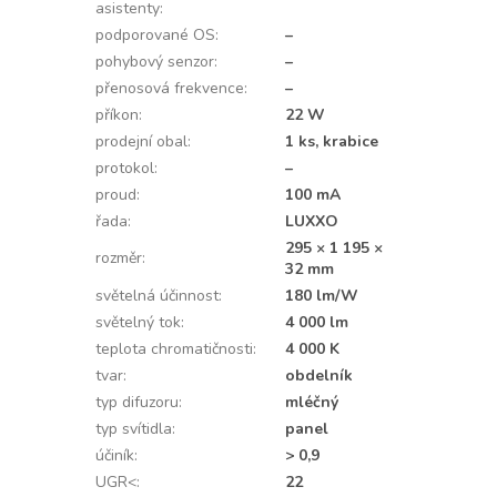
asistenty
:
podporované OS
:
–
pohybový senzor
:
–
přenosová frekvence
:
–
příkon
:
22 W
prodejní obal
:
1 ks, krabice
protokol
:
–
proud
:
100 mA
řada
:
LUXXO
295 × 1 195 ×
rozměr
:
32 mm
světelná účinnost
:
180 lm/W
světelný tok
:
4 000 lm
teplota chromatičnosti
:
4 000 K
tvar
:
obdelník
typ difuzoru
:
mléčný
typ svítidla
:
panel
účiník
:
> 0,9
UGR<
:
22