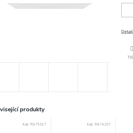
Detail
TI
visející produkty
Kód:
RA75017
Kód:
RA74207