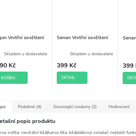
on Vnitřní osvětlení
Senan Vnitřní osvětlení
Senan
Skladem u dodavatele
Skladem u dodavatele
990 Kč
399 Kč
399 
DETAIL
DET
 KOŠÍKU
pis
Podobné (4)
Související soubory (2)
Hodnocení
etailní popis produktu
rva světla: neutrální bílá|barva těla: bílá|dálkový ovladač: ne|další funk