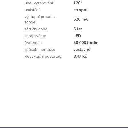
úhel vyzařování
:
120°
umístění
:
stropní
výstupní proud ze
520 mA
zdroje
:
záruční doba
:
5 let
zdroj světla
:
LED
životnost
:
50 000 hodin
způsob montáže
:
vestavné
Recyklační poplatek
:
8.47 Kč