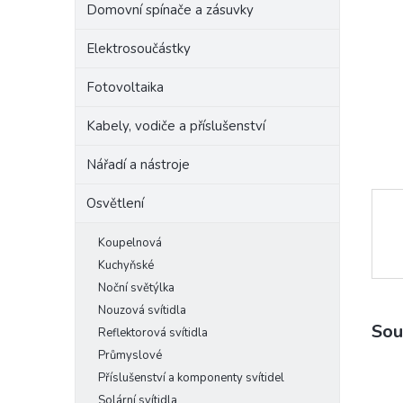
Domovní spínače a zásuvky
e
l
Elektrosoučástky
Fotovoltaika
Kabely, vodiče a příslušenství
Nářadí a nástroje
Osvětlení
Koupelnová
Kuchyňské
Noční světýlka
Nouzová svítidla
Sou
Reflektorová svítidla
Průmyslové
Příslušenství a komponenty svítidel
Solární svítidla