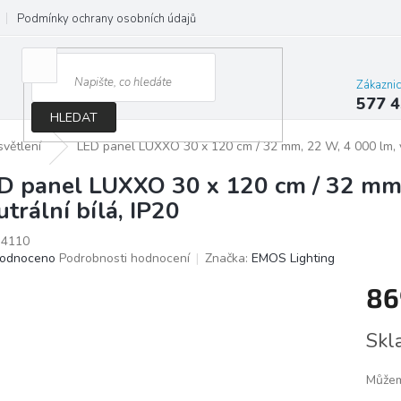
Podmínky ochrany osobních údajů
Jak správně vybrat osvětlení do d
Zákazni
577 4
HLEDAT
větlení
LED panel LUXXO 30 x 120 cm / 32 mm, 22 W, 4 000 lm, ve
D panel LUXXO 30 x 120 cm / 32 mm,
utrální bílá, IP20
4110
ěrné
odnoceno
Podrobnosti hodnocení
Značka:
EMOS Lighting
ocení
86
ktu
Měrn
Skl
cena:
iček.
Můžem