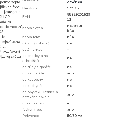
pelny: ne|do
osvětlení
flicker-free:
Hmotnost
:
1.917 kg
: –|kategorie:
85929201529
ál LGP:
EAN
:
11
rada za
neutrální
ce do mobilní
barva světla
:
bílá
OS:
 ks,
barva těla
:
bílá
 mm|světelná
dálkový ovladač
:
ne
|tvar:
další funkce
:
–
l vyzařování:
do chodby a na
|zdroj světla:
ne
schodiště
:
do dílny a garáže
:
ne
do kanceláře
:
ano
do koupelny
:
ne
do kuchyně
:
ne
do obýváku, ložnice a
ano
dětského pokoje
:
dosah senzoru
:
–
flicker-free
:
ano
frekvence
:
50/60 Hz