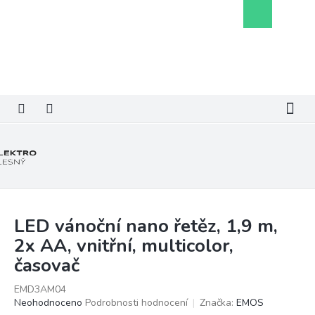
Přejít
Nákupní
na
košík
obsah
LED vánoční nano řetěz, 1,9 m,
2x AA, vnitřní, multicolor,
časovač
EMD3AM04
Průměrné
Neohodnoceno
Podrobnosti hodnocení
Značka:
EMOS