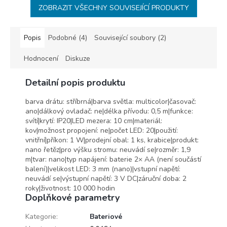
ZOBRAZIT VŠECHNY SOUVISEJÍCÍ PRODUKTY
Popis
Podobné (4)
Související soubory (2)
Hodnocení
Diskuze
Detailní popis produktu
barva drátu: stříbrná|barva světla: multicolor|časovač:
ano|dálkový ovladač: ne|délka přívodu: 0,5 m|funkce:
svítí|krytí: IP20|LED mezera: 10 cm|materiál:
kov|možnost propojení: ne|počet LED: 20|použití:
vnitřní|příkon: 1 W|prodejní obal: 1 ks, krabice|produkt:
nano řetěz|pro výšku stromu: neuvádí se|rozměr: 1,9
m|tvar: nano|typ napájení: baterie 2× AA (není součástí
balení)|velikost LED: 3 mm (nano)|vstupní napětí:
neuvádí se|výstupní napětí: 3 V DC|záruční doba: 2
roky|životnost: 10 000 hodin
Doplňkové parametry
Kategorie
:
Bateriové