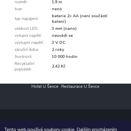
rozměr
:
1,9 m
tvar
:
nano
baterie 2× AA (není součástí
typ napájení
:
balení)
velikost LED
:
3 mm (nano)
vstupní napětí
:
neuvádí se
výstupní napětí
:
3 V DC
záruční doba
:
2 roky
životnost
:
10 000 hodin
Recyklační
2.42 Kč
poplatek
:
Z
Hotel U Ševce
Restaurace U Ševce
á
p
a
t
í
Tento web používá soubory cookie. Dalším procházením