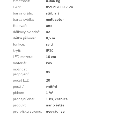
Hmotnost
:
0.046 kg
EAN
:
8592920095324
barva drátu
:
stříbrná
barva světla
:
multicolor
časovač
:
ano
dálkový ovladač
:
ne
délka přívodu
:
0,5 m
funkce
:
svítí
krytí
:
IP20
LED mezera
:
10 cm
materiál
:
kov
možnost
ne
propojení
:
počet LED
:
20
použití
:
vnitřní
příkon
:
1 W
prodejní obal
:
1 ks, krabice
produkt
:
nano řetěz
pro výšku stromu
:
neuvádí se