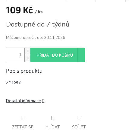
109 Kč
/ ks
Měrná
Dostupné do 7 týdnů
cena:
Můžeme doručit do:
20.11.2026
PŘIDAT DO KOŠÍKU
Popis produktu
ZY1951
Detailní informace
ZEPTAT SE
HLÍDAT
SDÍLET