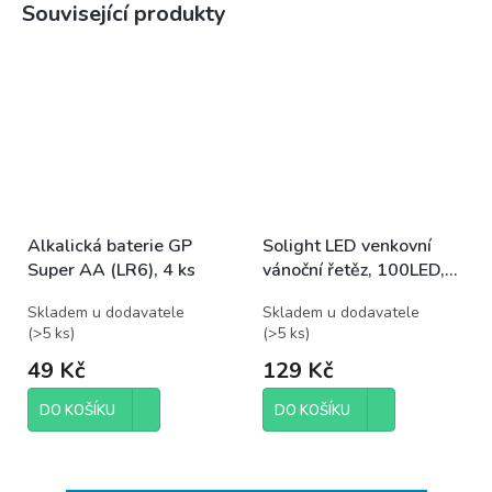
Související produkty
Alkalická baterie GP
Solight LED venkovní
Super AA (LR6), 4 ks
vánoční řetěz, 100LED,
10m, 3m přívod, 8
Skladem u dodavatele
Skladem u dodavatele
funkcí, IP44. 3x AA,
(
>5 ks
)
(
>5 ks
)
studená bílá
49 Kč
129 Kč
DO KOŠÍKU
DO KOŠÍKU