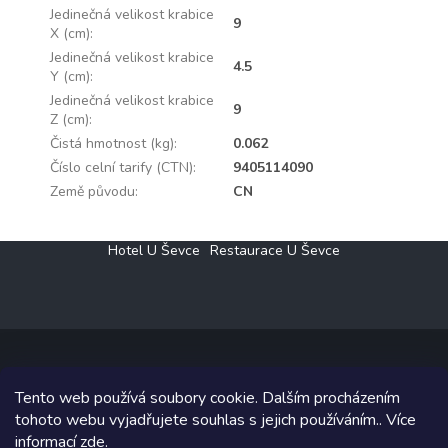
Jedinečná velikost krabice
9
X (cm)
:
Jedinečná velikost krabice
4.5
Y (cm)
:
Jedinečná velikost krabice
9
Z (cm)
:
Čistá hmotnost (kg)
:
0.062
Číslo celní tarify (CTN)
:
9405114090
Země původu
:
CN
Z
Hotel U Ševce
Restaurace U Ševce
á
p
a
t
í
Tento web používá soubory cookie. Dalším procházením
Copyright 2026
Elektro Klesný s.r.o.
. Všechna práva vyhrazena.
tohoto webu vyjadřujete souhlas s jejich používáním.. Více
informací
zde
.
Grafický návrh vytvořil a na Shoptet implementoval
Tomáš Hlad
&