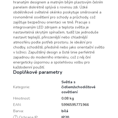
hranatým designem a matným bílým plastovým čelním
panelem diskrétně splývá s rovinou zdi. Úzké
obdélníkové světelné okénko poskytuje směrované a
rovnoměrné osvětlení pro schody a průchody, což
zajišťuje bezpečnou orientaci ve tmě. Pracuje s
integrovaným LED zdrojem a teplota světla je
nastavitelná skrytým spínačem, tudíž lze jednoduše
nastavit teplejší, přirozenější nebo chladnější
atmosféru podle potřeb prostoru. Je ideální pro
chodby, schodiště, předsíně nebo jako orientační světlo
v ložnici. Zapuštěný design a čisté linie perfektně
zapadnou do moderního interiéru, což z něj činí
energeticky úspornou a spolehlivou volbu pro
každodenní použití.
Doplňkové parametry
Světla s
Kategorie
:
čidlem/schodišťové
osvětlení
Hmotnost
:
0.08 kg
EAN
:
5996595771966
Barva
:
bílá
?
Ochrana IP
:
IP20