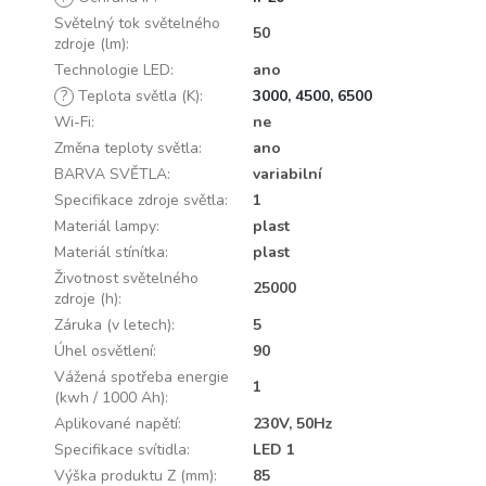
Světelný tok světelného
50
zdroje (lm)
:
Technologie LED
:
ano
?
Teplota světla (K)
:
3000, 4500, 6500
Wi-Fi
:
ne
Změna teploty světla
:
ano
BARVA SVĚTLA
:
variabilní
Specifikace zdroje světla
:
1
Materiál lampy
:
plast
Materiál stínítka
:
plast
Životnost světelného
25000
zdroje (h)
:
Záruka (v letech)
:
5
Úhel osvětlení
:
90
Vážená spotřeba energie
1
(kwh / 1000 Ah)
:
Aplikované napětí
:
230V, 50Hz
Specifikace svítidla
:
LED 1
Výška produktu Z (mm)
:
85