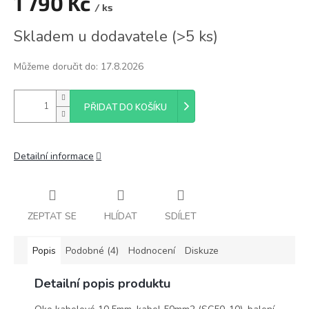
1 790 Kč
/ ks
Měrná
Skladem u dodavatele
(
>5 ks
)
cena:
Můžeme doručit do:
17.8.2026
PŘIDAT DO KOŠÍKU
Detailní informace
ZEPTAT SE
HLÍDAT
SDÍLET
Popis
Podobné (4)
Hodnocení
Diskuze
Detailní popis produktu