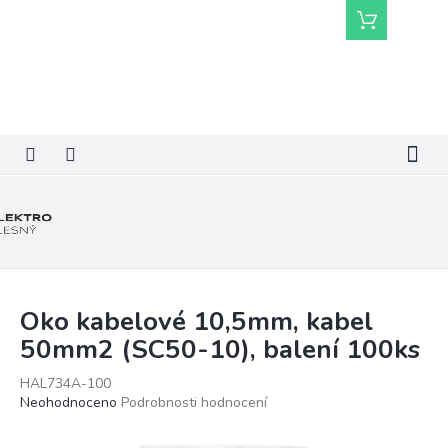
Přejít
Nákupní
na
košík
obsah
Oko kabelové 10,5mm, kabel
50mm2 (SC50-10), balení 100ks
HAL734A-100
Průměrné
Neohodnoceno
Podrobnosti hodnocení
hodnocení
produktu