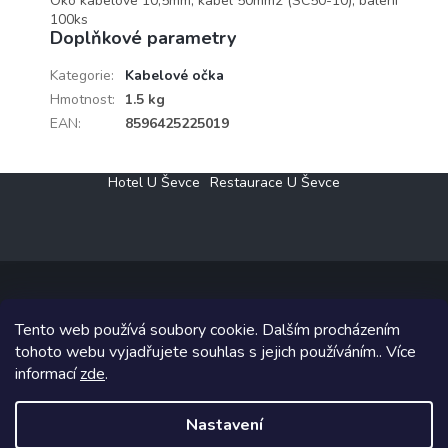
Oko kabelové 10,5mm, kabel 50mm2 (SC50-10), balení
100ks
Doplňkové parametry
Kategorie
:
Kabelové očka
Hmotnost
:
1.5 kg
EAN
:
8596425225019
Z
Hotel U Ševce
Restaurace U Ševce
á
p
a
t
í
Tento web používá soubory cookie. Dalším procházením
Copyright 2026
Elektro Klesný s.r.o.
. Všechna práva vyhrazena.
tohoto webu vyjadřujete souhlas s jejich používáním.. Více
informací
zde
.
Grafický návrh vytvořil a na Shoptet implementoval
Tomáš Hlad
&
Shoptetak.cz
.
Nastavení