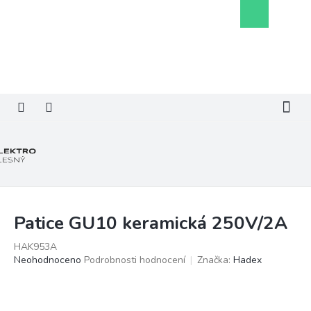
Přejít
Nákupní
na
košík
obsah
Patice GU10 keramická 250V/2A
HAK953A
Průměrné
Neohodnoceno
Podrobnosti hodnocení
Značka:
Hadex
hodnocení
produktu
je