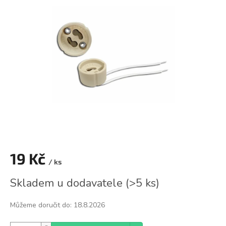
0,0
z
5
hvězdiček.
19 Kč
/ ks
Měrná
Skladem u dodavatele
(
>5 ks
)
cena:
Můžeme doručit do:
18.8.2026