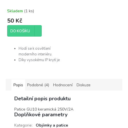
Skladem
(
1 ks
)
50 Kč
DO KOŠÍKU
Hodí se k osvětlení
moderního interiéru.
Díky vysokému IP krytí je
můžete použít v
koupelně.
Žárovka není součástí
balení.
Popis
Podobné (4)
Hodnocení
Diskuze
Výrobce
Detailní popis produktu
Rabalux
Patice GU10 keramická 250V/2A
Doplňkové parametry
Kategorie
:
Objímky a patice