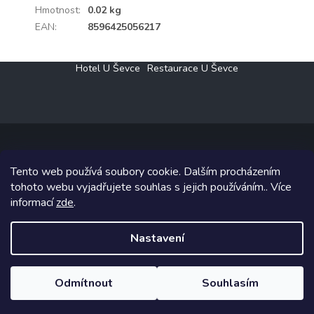
Hmotnost
:
0.02 kg
EAN
:
8596425056217
Z
Hotel U Ševce
Restaurace U Ševce
á
p
a
t
í
Tento web používá soubory cookie. Dalším procházením
Copyright 2026
Elektro Klesný s.r.o.
. Všechna práva vyhrazena.
tohoto webu vyjadřujete souhlas s jejich používáním.. Více
informací
zde
.
Grafický návrh vytvořil a na Shoptet implementoval
Tomáš Hlad
&
Shoptetak.cz
.
Nastavení
Vytvořil Shoptet
Odmítnout
Souhlasím