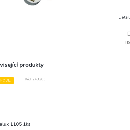
Detail
TI
visející produkty
Kód:
243265
PRODEJ
alux 1105 1ks