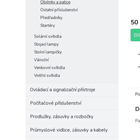
Objímky a patice
Ostatní příslušenství
Předřadníky
50
Startéry
DO
Solární svítidla
Stojací lampy
Stolní lampičky
Vánoční
Venkovní svítidla
Vnitřní svítidla
Ovládací a signalizační přístroje
Po
Výr
Počítačové příslušenství
D
Raba
Prodlužky, zásuvky a rozbočky
Pa
Průmyslové vidlice, zásuvky a kabely