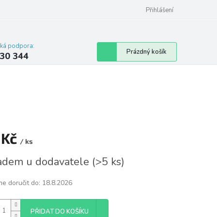
omu nebo bytu
Přihlášení
cká podpora:
Nákupní
Prázdný košík
30 344
košík
 Kč
/ ks
á
adem u dodavatele
(
>5 ks
)
e doručit do:
18.8.2026
PŘIDAT DO KOŠÍKU