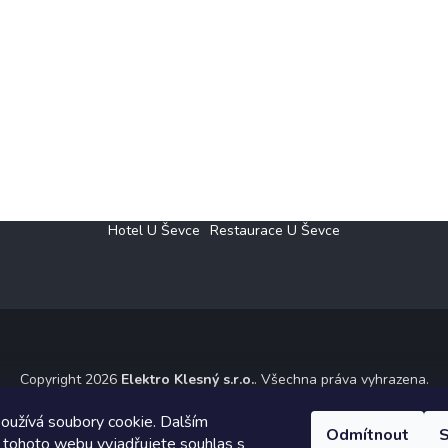
Hotel U Ševce
Restaurace U Ševce
Copyright 2026
Elektro Klesný s.r.o.
. Všechna práva vyhrazena.
ický návrh vytvořil a na Shoptet implementoval
Tomáš Hlad
&
Shoptet
oužívá soubory cookie. Dalším
Odmítnout
S
 tohoto webu vyjadřujete souhlas s