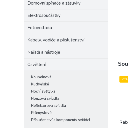
Domovní spínače a zásuvky
e
l
Elektrosoučástky
Fotovoltaika
Kabely, vodiče a příslušenství
Nářadí a nástroje
Sou
Osvětlení
Koupelnová
VÝ
Kuchyňské
Noční světýlka
Nouzová svítidla
Reflektorová svítidla
Průmyslové
Příslušenství a komponenty svítidel
Rab