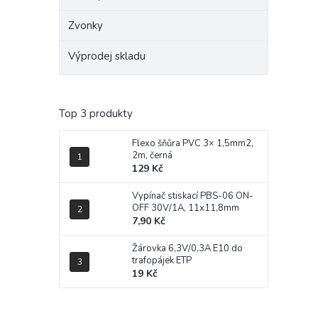
Zvonky
Výprodej skladu
Top 3 produkty
Flexo šňůra PVC 3× 1,5mm2,
2m, černá
129 Kč
Vypínač stiskací PBS-06 ON-
OFF 30V/1A, 11x11,8mm
7,90 Kč
Žárovka 6,3V/0,3A E10 do
trafopájek ETP
19 Kč