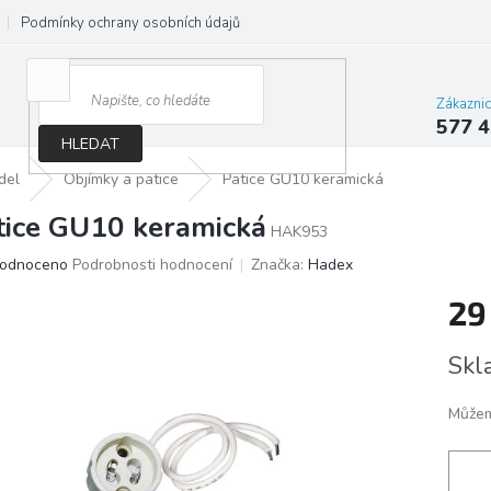
Podmínky ochrany osobních údajů
Jak správně vybrat osvětlení do d
Zákazni
577 4
HLEDAT
del
Objímky a patice
Patice GU10 keramická
tice GU10 keramická
HAK953
ěrné
odnoceno
Podrobnosti hodnocení
Značka:
Hadex
ocení
29
ktu
Měrn
Skl
cena:
iček.
Můžem