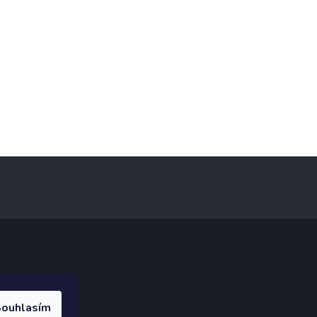
ak.cz
.
ouhlasím