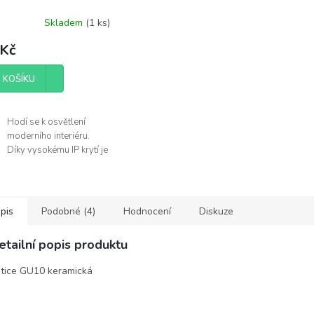
Skladem
(
1 ks
)
 Kč
 KOŠÍKU
Hodí se k osvětlení
moderního interiéru.
Díky vysokému IP krytí je
můžete použít v
koupelně.
Žárovka není součástí
balení.
pis
Podobné (4)
Hodnocení
Diskuze
obce
etailní popis produktu
lux
tice GU10 keramická