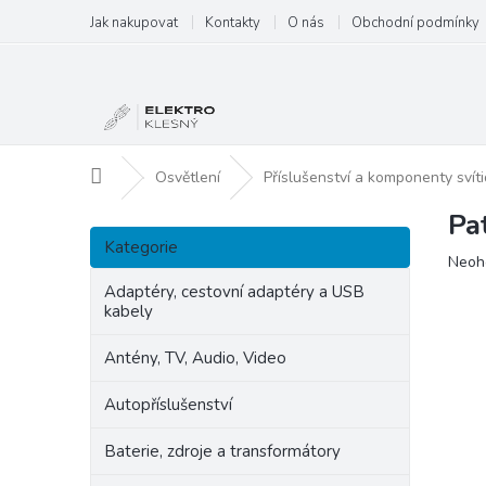
Přejít
Jak nakupovat
Kontakty
O nás
Obchodní podmínky
na
obsah
Domů
Osvětlení
Příslušenství a komponenty svíti
Pa
P
Přeskočit
o
Kategorie
kategorie
Prům
Neoh
s
hodn
t
Adaptéry, cestovní adaptéry a USB
produ
kabely
r
je
a
0,0
Antény, TV, Audio, Video
n
z
5
n
Autopříslušenství
hvězd
í
p
Baterie, zdroje a transformátory
a
n