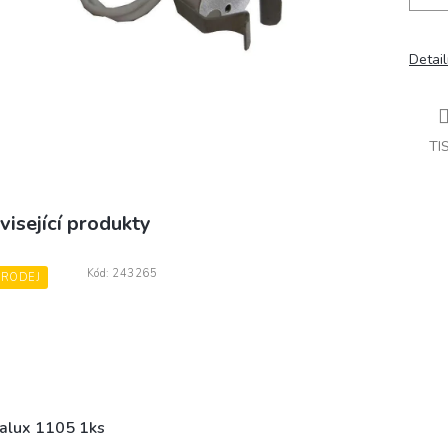
Detail
TI
visející produkty
Kód:
243265
PRODEJ
alux 1105 1ks