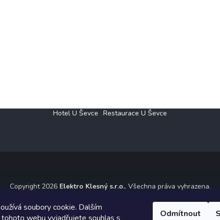
Hotel U Ševce
Restaurace U Ševce
Copyright 2026
Elektro Klesný s.r.o.
. Všechna práva vyhrazena.
ický návrh vytvořil a na Shoptet implementoval
Tomáš Hlad
&
Shoptet
oužívá soubory cookie. Dalším
Odmítnout
S
 tohoto webu vyjadřujete souhlas s