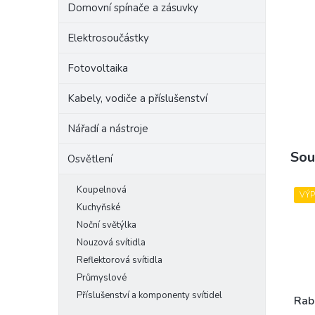
Domovní spínače a zásuvky
e
l
Elektrosoučástky
Fotovoltaika
Kabely, vodiče a příslušenství
Nářadí a nástroje
Sou
Osvětlení
Koupelnová
VÝ
Kuchyňské
Noční světýlka
Nouzová svítidla
Reflektorová svítidla
Průmyslové
Příslušenství a komponenty svítidel
Rab