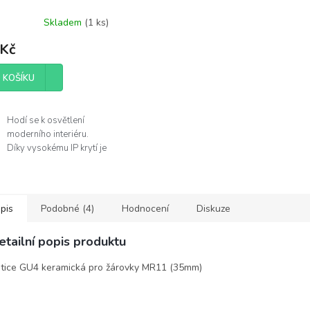
Skladem
(
1 ks
)
 Kč
 KOŠÍKU
Hodí se k osvětlení
moderního interiéru.
Díky vysokému IP krytí je
můžete použít v
koupelně.
Žárovka není součástí
balení.
pis
Podobné (4)
Hodnocení
Diskuze
obce
etailní popis produktu
lux
tice GU4 keramická pro žárovky MR11 (35mm)