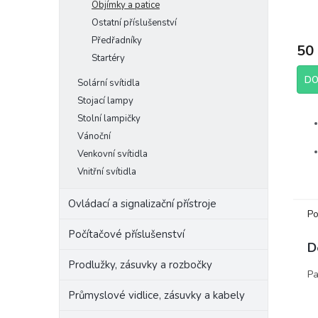
Objímky a patice
Ostatní příslušenství
Předřadníky
50
Startéry
DO
Solární svítidla
Stojací lampy
Stolní lampičky
Vánoční
Venkovní svítidla
Vnitřní svítidla
Ovládací a signalizační přístroje
Po
Výr
Počítačové příslušenství
D
Raba
Prodlužky, zásuvky a rozbočky
Pa
Průmyslové vidlice, zásuvky a kabely