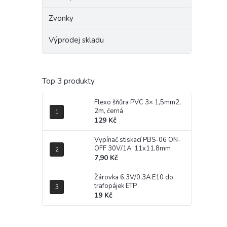
Zvonky
Výprodej skladu
Top 3 produkty
Flexo šňůra PVC 3× 1,5mm2,
2m, černá
129 Kč
Vypínač stiskací PBS-06 ON-
OFF 30V/1A, 11x11,8mm
7,90 Kč
Žárovka 6,3V/0,3A E10 do
trafopájek ETP
19 Kč