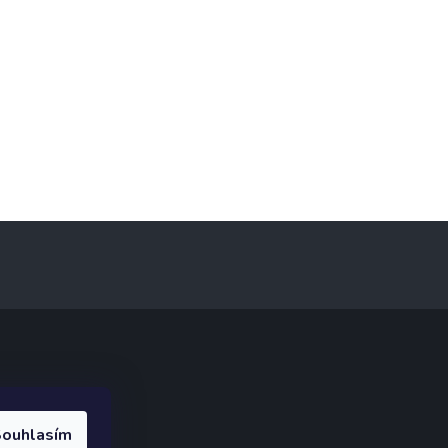
ak.cz
.
ouhlasím