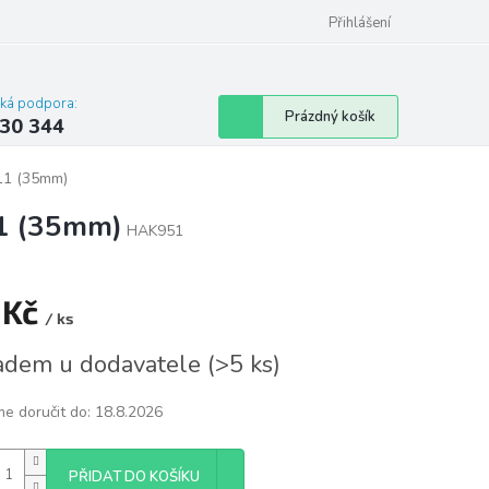
omu nebo bytu
Přihlášení
cká podpora:
Nákupní
Prázdný košík
30 344
košík
11 (35mm)
11 (35mm)
HAK951
 Kč
/ ks
á
adem u dodavatele
(
>5 ks
)
e doručit do:
18.8.2026
PŘIDAT DO KOŠÍKU