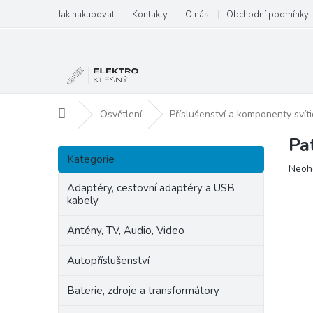
Přejít
Jak nakupovat
Kontakty
O nás
Obchodní podmínky
na
obsah
Domů
Osvětlení
Příslušenství a komponenty svíti
Pa
P
Přeskočit
o
Kategorie
kategorie
Prům
Neoh
s
hodn
t
Adaptéry, cestovní adaptéry a USB
produ
kabely
r
je
a
0,0
Antény, TV, Audio, Video
n
z
5
n
Autopříslušenství
hvězd
í
p
Baterie, zdroje a transformátory
a
n