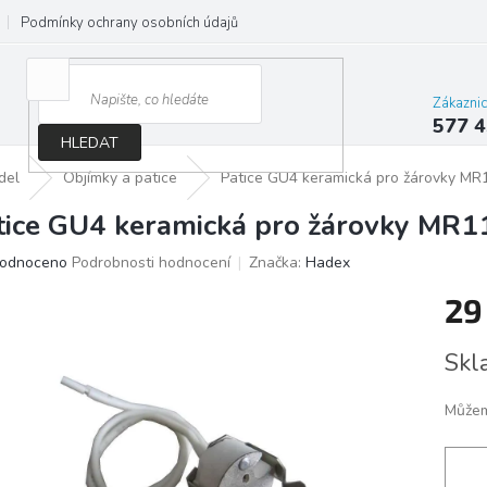
Podmínky ochrany osobních údajů
Jak správně vybrat osvětlení do d
Zákazni
577 4
HLEDAT
del
Objímky a patice
Patice GU4 keramická pro žárovky MR
tice GU4 keramická pro žárovky MR
ěrné
odnoceno
Podrobnosti hodnocení
Značka:
Hadex
ocení
29
ktu
Měrn
Skl
cena:
iček.
Můžem