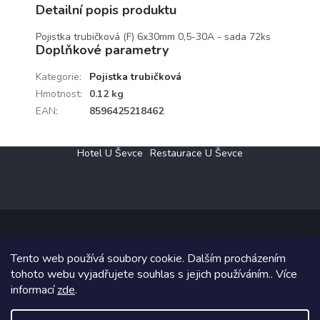
Detailní popis produktu
Pojistka trubičková (F) 6x30mm 0,5-30A - sada 72ks
Doplňkové parametry
Kategorie
:
Pojistka trubičková
Hmotnost
:
0.12 kg
EAN
:
8596425218462
Z
Hotel U Ševce
Restaurace U Ševce
á
p
a
t
í
Tento web používá soubory cookie. Dalším procházením
Copyright 2026
Elektro Klesný s.r.o.
. Všechna práva vyhrazena.
tohoto webu vyjadřujete souhlas s jejich používáním.. Více
informací
zde
.
Grafický návrh vytvořil a na Shoptet implementoval
Tomáš Hlad
&
Shoptetak.cz
.