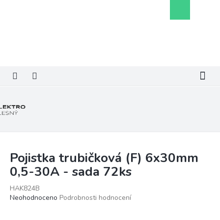
Přejít
Nákupní
na
košík
obsah
Pojistka trubičková (F) 6x30mm
0,5-30A - sada 72ks
HAK824B
Průměrné
Neohodnoceno
Podrobnosti hodnocení
hodnocení
produktu