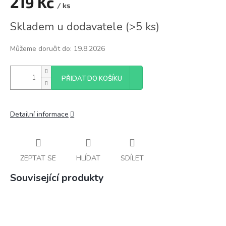
219 Kč
/ ks
Měrná
Skladem u dodavatele
(
>5 ks
)
cena:
Můžeme doručit do:
19.8.2026
PŘIDAT DO KOŠÍKU
Detailní informace
ZEPTAT SE
HLÍDAT
SDÍLET
Související produkty