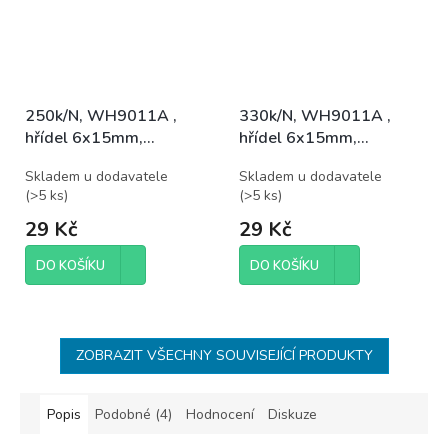
250k/N, WH9011A ,
330k/N, WH9011A ,
hřídel 6x15mm,
hřídel 6x15mm,
potenciometr otočný
potenciometr otočný
Skladem u dodavatele
Skladem u dodavatele
(
>5 ks
)
(
>5 ks
)
29 Kč
29 Kč
DO KOŠÍKU
DO KOŠÍKU
ZOBRAZIT VŠECHNY SOUVISEJÍCÍ PRODUKTY
Popis
Podobné (4)
Hodnocení
Diskuze