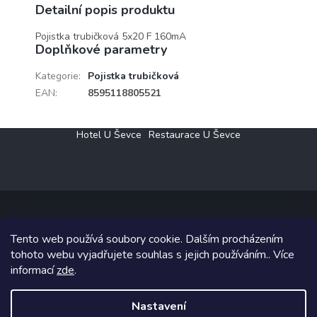
Detailní popis produktu
Pojistka trubičková 5x20 F 160mA
Doplňkové parametry
Kategorie
:
Pojistka trubičková
EAN
:
8595118805521
Z
Hotel U Ševce
Restaurace U Ševce
á
p
a
t
í
Tento web používá soubory cookie. Dalším procházením
Copyright 2026
Elektro Klesný s.r.o.
. Všechna práva vyhrazena.
tohoto webu vyjadřujete souhlas s jejich používáním.. Více
informací
zde
.
Grafický návrh vytvořil a na Shoptet implementoval
Tomáš Hlad
&
Shoptetak.cz
.
Nastavení