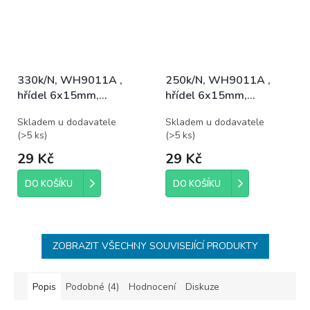
330k/N, WH9011A ,
250k/N, WH9011A ,
hřídel 6x15mm,
hřídel 6x15mm,
potenciometr otočný
potenciometr otočný
Skladem u dodavatele
Skladem u dodavatele
(
>5 ks
)
(
>5 ks
)
29 Kč
29 Kč
DO KOŠÍKU
DO KOŠÍKU
ZOBRAZIT VŠECHNY SOUVISEJÍCÍ PRODUKTY
Popis
Podobné (4)
Hodnocení
Diskuze