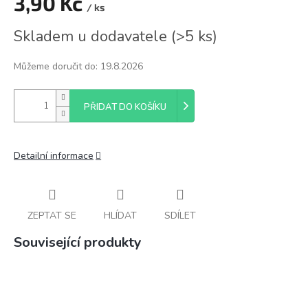
3,90 Kč
/ ks
Měrná
Skladem u dodavatele
(
>5 ks
)
cena:
Můžeme doručit do:
19.8.2026
PŘIDAT DO KOŠÍKU
Detailní informace
ZEPTAT SE
HLÍDAT
SDÍLET
Související produkty