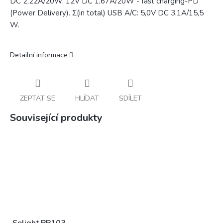
DC 2,22A/20W, 12V DC 1,67A/20W - fast charging-PD
(Power Delivery). Σ(in total) USB A/C: 5,0V DC 3,1A/15,5
W.
Detailní informace
ZEPTAT SE
HLÍDAT
SDÍLET
Související produkty
Solight PP103