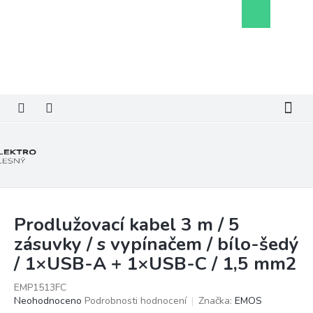
Přejít
Nákupní
na
košík
obsah
Prodlužovací kabel 3 m / 5
zásuvky / s vypínačem / bílo-šedý
/ 1×USB-A + 1×USB-C / 1,5 mm2
EMP1513FC
Průměrné
Neohodnoceno
Podrobnosti hodnocení
Značka:
EMOS