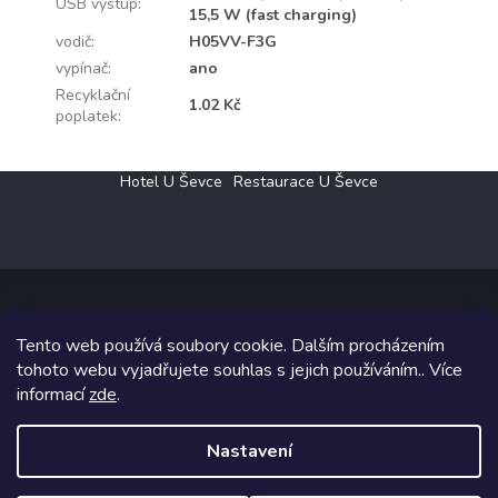
USB výstup
:
15,5 W (fast charging)
vodič
:
H05VV-F3G
vypínač
:
ano
Recyklační
1.02 Kč
poplatek
:
Z
Hotel U Ševce
Restaurace U Ševce
á
p
a
t
í
Tento web používá soubory cookie. Dalším procházením
Copyright 2026
Elektro Klesný s.r.o.
. Všechna práva vyhrazena.
tohoto webu vyjadřujete souhlas s jejich používáním.. Více
informací
zde
.
Grafický návrh vytvořil a na Shoptet implementoval
Tomáš Hlad
&
Shoptetak.cz
.
Nastavení
Vytvořil Shoptet