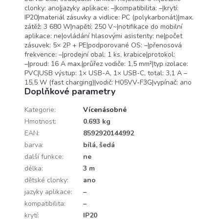
clonky: ano|jazyky aplikace: –|kompatibilita: –|krytí:
IP20|materiál zásuvky a vidlice: PC (polykarbonát)|max.
zátěž: 3 680 W|napětí: 250 V~|notifikace do mobilní
aplikace: ne|ovládání hlasovými asistenty: ne|počet
zásuvek: 5× 2P + PE|podporované OS: –|přenosová
frekvence: –|prodejní obal: 1 ks, krabice|protokol:
–|proud: 16 A max.|průřez vodiče: 1,5 mm²|typ izolace:
PVC|USB výstup: 1× USB-A, 1× USB-C, total: 3,1 A –
15,5 W (fast charging)|vodič: H05VV-F3G|vypínač: ano
Doplňkové parametry
Kategorie
:
Vícenásobné
Hmotnost
:
0.693 kg
EAN
:
8592920144992
barva
:
bílá, šedá
další funkce
:
ne
délka
:
3 m
dětské clonky
:
ano
jazyky aplikace
:
–
kompatibilita
:
–
krytí
:
IP20