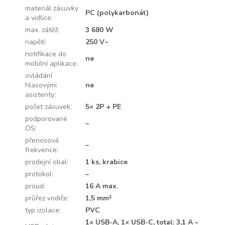
materiál zásuvky
PC (polykarbonát)
a vidlice
:
max. zátěž
:
3 680 W
napětí
:
250 V~
notifikace do
ne
mobilní aplikace
:
ovládání
hlasovými
ne
asistenty
:
počet zásuvek
:
5× 2P + PE
podporované
–
OS
:
přenosová
–
frekvence
:
prodejní obal
:
1 ks, krabice
protokol
:
–
proud
:
16 A max.
průřez vodiče
:
1,5 mm²
typ izolace
:
PVC
1× USB-A, 1× USB-C, total: 3,1 A –