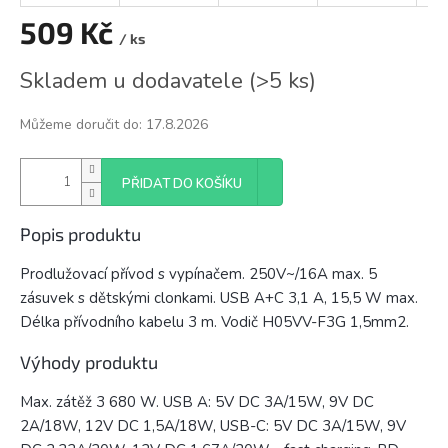
509 Kč
/ ks
Měrná
Skladem u dodavatele
(
>5 ks
)
cena:
Můžeme doručit do:
17.8.2026
PŘIDAT DO KOŠÍKU
Popis produktu
Prodlužovací přívod s vypínačem. 250V~/16A max. 5
zásuvek s dětskými clonkami. USB A+C 3,1 A, 15,5 W max.
Délka přívodního kabelu 3 m. Vodič H05VV-F3G 1,5mm2.
Výhody produktu
Max. zátěž 3 680 W. USB A: 5V DC 3A/15W, 9V DC
2A/18W, 12V DC 1,5A/18W, USB-C: 5V DC 3A/15W, 9V