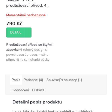
prodlužovací přívod, 4
zásuvky, stříbrný, 1,5m,
Momentálně nedostupné
rohový
790 Kč
DETAIL
Prodlužovací přívod se čtyřmi
zásuvkami
rohový design s
povrchovou úpravou, možno
připevnit na samolepící pásky
se suchým zipem.
Zásuvkový
panel 4 zásuvek 230 V, stříbrný
- Vhodné pro kuchyňské linky,
na pracovní stoly, apod.
Popis
Podobné (4)
Související soubory (1)
Hodnocení
Diskuze
Detailní popis produktu
barva: bílá, šedá|další funkce: ne|délka: 3 m|dětské