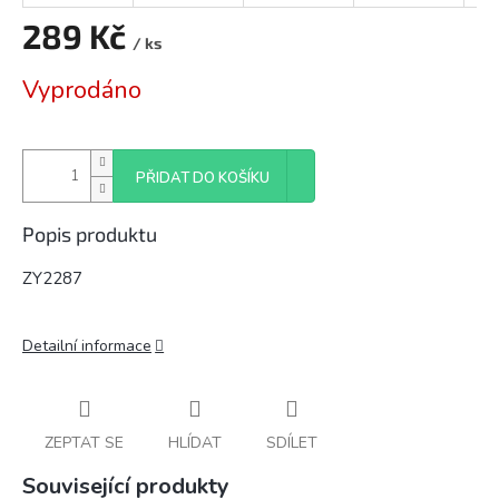
289 Kč
/ ks
Měrná
Vyprodáno
cena:
PŘIDAT DO KOŠÍKU
Popis produktu
ZY2287
Detailní informace
ZEPTAT SE
HLÍDAT
SDÍLET
Související produkty