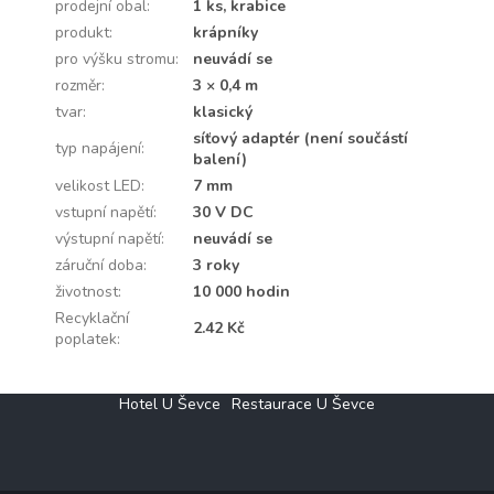
prodejní obal
:
1 ks, krabice
produkt
:
krápníky
pro výšku stromu
:
neuvádí se
rozměr
:
3 × 0,4 m
tvar
:
klasický
síťový adaptér (není součástí
typ napájení
:
balení)
velikost LED
:
7 mm
vstupní napětí
:
30 V DC
výstupní napětí
:
neuvádí se
záruční doba
:
3 roky
životnost
:
10 000 hodin
Recyklační
2.42 Kč
poplatek
:
Z
Hotel U Ševce
Restaurace U Ševce
á
p
a