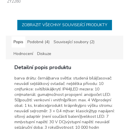
ZY2280
ZOBRAZIT VŠECHNY SOUVISEJÍCÍ PRODUKTY
Popis
Podobné (4)
Související soubory (2)
Hodnocení
Diskuze
Detailní popis produktu
barva drátu: černá|barva světla: studená bílá|časovač:
neuvádí se|dálkový ovladač: ne|délka přívodu: 10
cm|funkce: svítí/bliká|krytí: IP44|LED mezera: 10
cm|materiál: guma|možnost propojení: ano|počet LED:
50|použití: venkovní i vnitřní|příkon: max. 4 W|prodejní
obal: 1 ks, krabice|produkt: krápníky|pro výšku stromu:
neuvádí se|rozměr: 3 × 0,4 m|tvar: klasický|typ napájení:
síťový adaptér (není součástí balení)|velikost LED: 7
mm|vstupní napětí: 30 V DC|výstupní napětí: neuvádí
se|záruční doba: 3 roky|životnost: 10 000 hodin