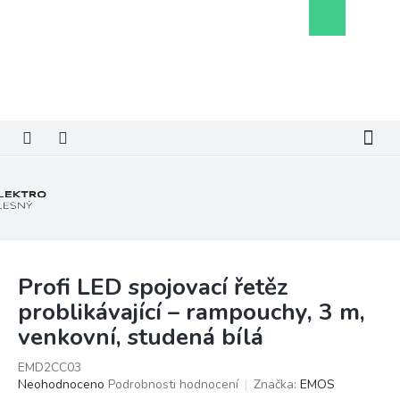
Přejít
Nákupní
na
košík
obsah
Profi LED spojovací řetěz
problikávající – rampouchy, 3 m,
venkovní, studená bílá
EMD2CC03
Průměrné
Neohodnoceno
Podrobnosti hodnocení
Značka:
EMOS