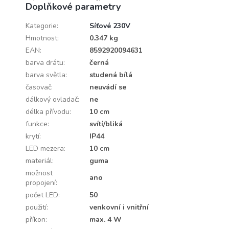
Doplňkové parametry
Kategorie
:
Síťové 230V
Hmotnost
:
0.347 kg
EAN
:
8592920094631
barva drátu
:
černá
barva světla
:
studená bílá
časovač
:
neuvádí se
dálkový ovladač
:
ne
délka přívodu
:
10 cm
funkce
:
svítí/bliká
krytí
:
IP44
LED mezera
:
10 cm
materiál
:
guma
možnost
ano
propojení
:
počet LED
:
50
použití
:
venkovní i vnitřní
příkon
:
max. 4 W