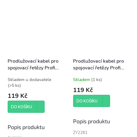
Prodlužovací kabel pro
Prodlužovací kabel pro
spojovací řetězy Profi
spojovací řetězy Profi
bílý, 10 m, venkovní i
černý, 10 m, venkovní i
Skladem u dodavatele
Skladem
(
1 ks
)
vnitřní
vnitřní
(
>5 ks
)
119 Kč
119 Kč
DO KOŠÍKU
DO KOŠÍKU
Popis produktu
Popis produktu
ZY2281