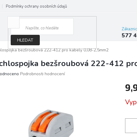
Podmínky ochrany osobních údajů
Jak správně vybrat osvětlení do d
Zákazni
577 4
HLEDAT
lospojka bezšroubová 222-412 pro kabely 0,08-2,5mm2
chlospojka bezšroubová 222-412 pr
ěrné
odnoceno
Podrobnosti hodnocení
ocení
9,
ktu
Měrn
Vyp
cena:
iček.