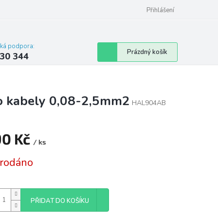
omu nebo bytu
Přihlášení
cká podpora:
Nákupní
Prázdný košík
30 344
košík
o kabely 0,08-2,5mm2
HAL904AB
90 Kč
/ ks
á
rodáno
PŘIDAT DO KOŠÍKU