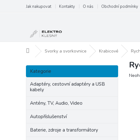
Přejít
Jak nakupovat
Kontakty
O nás
Obchodní podmínky
na
obsah
Domů
Svorky a svorkovnice
Krabicové
Rych
Ry
P
Přeskočit
o
Kategorie
kategorie
Prům
Neoh
s
hodn
t
Adaptéry, cestovní adaptéry a USB
produ
kabely
r
je
a
0,0
Antény, TV, Audio, Video
n
z
5
n
Autopříslušenství
hvězd
í
p
Baterie, zdroje a transformátory
a
n