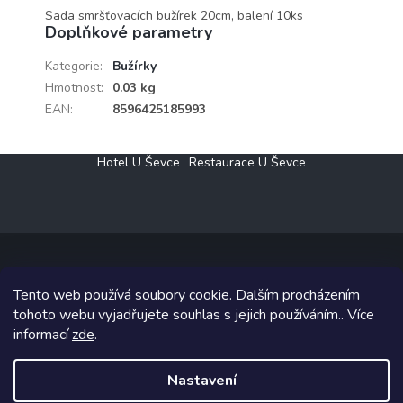
Sada smršťovacích bužírek 20cm, balení 10ks
Doplňkové parametry
Kategorie
:
Bužírky
Hmotnost
:
0.03 kg
EAN
:
8596425185993
Z
Hotel U Ševce
Restaurace U Ševce
á
p
a
t
í
Tento web používá soubory cookie. Dalším procházením
Copyright 2026
Elektro Klesný s.r.o.
. Všechna práva vyhrazena.
tohoto webu vyjadřujete souhlas s jejich používáním.. Více
informací
zde
.
Grafický návrh vytvořil a na Shoptet implementoval
Tomáš Hlad
&
Shoptetak.cz
.
Nastavení