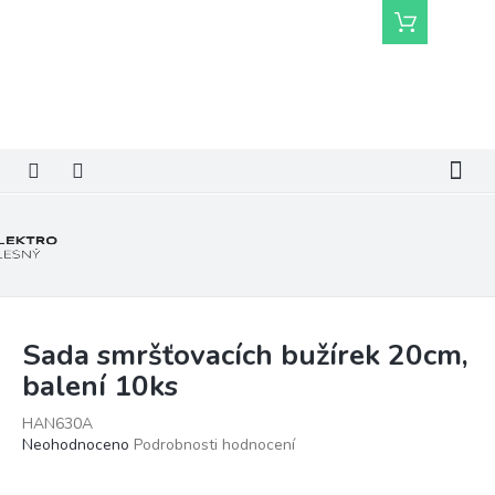
Přejít
Nákupní
na
košík
obsah
Sada smršťovacích bužírek 20cm,
balení 10ks
HAN630A
Průměrné
Neohodnoceno
Podrobnosti hodnocení
hodnocení
produktu