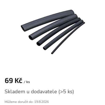
je
0,0
z
5
hvězdiček.
69 Kč
/ ks
Měrná
Skladem u dodavatele
(
>5 ks
)
cena:
Můžeme doručit do:
19.8.2026