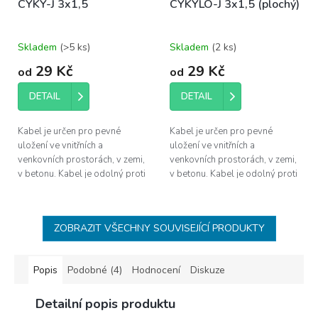
CYKY-J 3x1,5
CYKYLO-J 3x1,5 (plochý)
Skladem
(
>5 ks
)
Skladem
(
2 ks
)
29 Kč
29 Kč
od
od
DETAIL
DETAIL
Kabel je určen pro pevné
Kabel je určen pro pevné
uložení ve vnitřních a
uložení ve vnitřních a
venkovních prostorách, v zemi,
venkovních prostorách, v zemi,
v betonu. Kabel je odolný proti
v betonu. Kabel je odolný proti
UV záření a proti šíření plamene
UV záření a proti šíření plamene
dle ČSN EN 60332-1-2.
dle ČSN EN 60332-1-2.
ZOBRAZIT VŠECHNY SOUVISEJÍCÍ PRODUKTY
Popis
Podobné (4)
Hodnocení
Diskuze
Detailní popis produktu